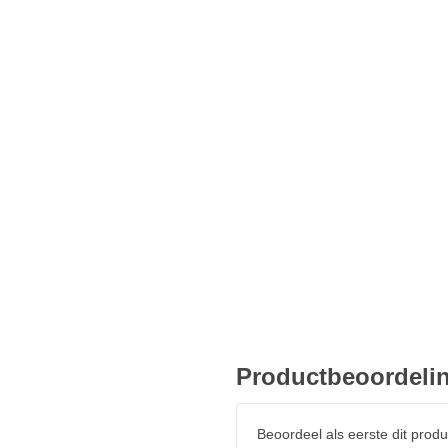
riedelen
s
hankelijk in hoogte verstelbaar
Productbeoordeli
Beoordeel als eerste dit produ