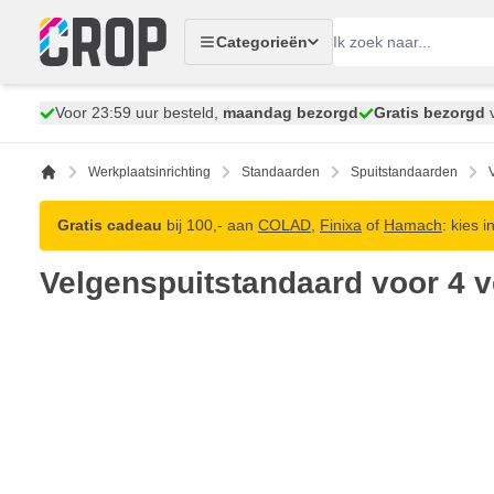
Ga naar de inhoud
Categorieën
Voor 23:59 uur besteld,
maandag bezorgd
Gratis bezorgd
v
Werkplaatsinrichting
Standaarden
Spuitstandaarden
Gratis cadeau
bij 100,- aan
COLAD
,
Finixa
of
Hamach
: kies 
Velgenspuitstandaard voor 4 