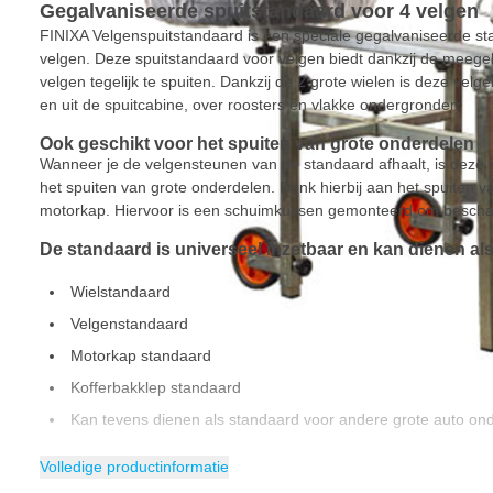
Gegalvaniseerde spuitstandaard voor 4 velgen
FINIXA Velgenspuitstandaard is een speciale gegalvaniseerde st
velgen. Deze spuitstandaard voor velgen biedt dankzij de meeg
velgen tegelijk te spuiten. Dankzij de 2 grote wielen is deze velg
en uit de spuitcabine, over roosters en vlakke ondergronden.
Ook geschikt voor het spuiten van grote onderdelen
Wanneer je de velgensteunen van de standaard afhaalt, is deze 
het spuiten van grote onderdelen. Denk hierbij aan het spuiten va
motorkap. Hiervoor is een schuimkussen gemonteerd om bescha
De standaard is universeel inzetbaar en kan dienen als
Wielstandaard
Velgenstandaard
Motorkap standaard
Kofferbakklep standaard
Kan tevens dienen als standaard voor andere grote auto on
Kenmerken van de FINIXA spuitstandaard
Volledige productinformatie