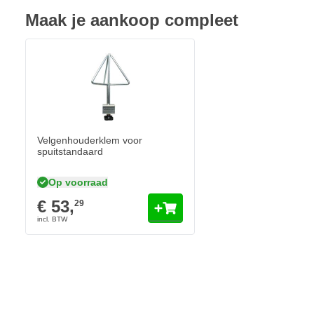
Geschikt voor spuiten van velgen d.m.v. velgensteunen
Maak je aankoop compleet
Geschikt voor het spuiten van grote onderdelen en carrosse
Voorzien van 4 afneembare velgensteunen - (kerst)boompje
Voorzien van 2 beschermdragers van elk 990mm lengte, onaf
van 770mm tot 1150mm
Afstand tussen beide dragers bedraagt 660mm
Gewicht: 27kg
Velgenhouderklem voor
spuitstandaard
Op voorraad
€ 53,
29