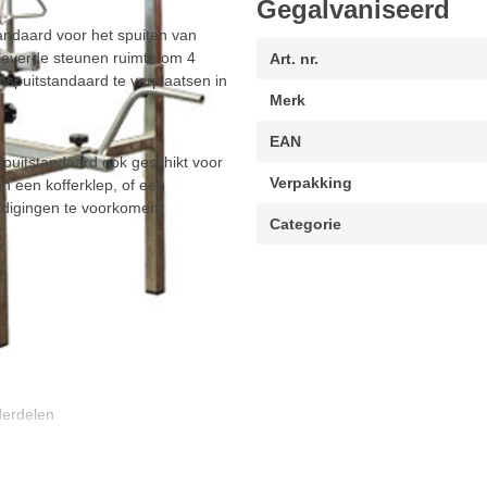
Gegalvaniseerd
andaard voor het spuiten van
eleverde steunen ruimte om 4
Art. nr.
enspuitstandaard te verplaatsen in
Merk
EAN
spuitstandaard ook geschikt voor
Verpakking
n een kofferklep, of een
digingen te voorkomen.
Categorie
:
derdelen