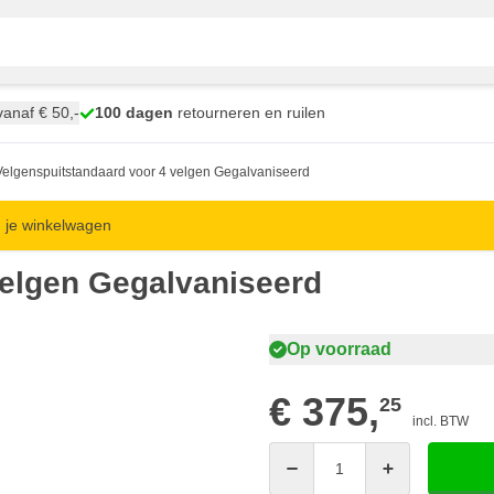
anaf € 50,-
100 dagen
retourneren en ruilen
Velgenspuitstandaard voor 4 velgen Gegalvaniseerd
in je winkelwagen
velgen Gegalvaniseerd
Op voorraad
€ 375,
25
incl. BTW
Aantal