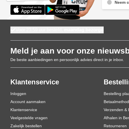
Neem c
Voor 23:59 uur besteld,
maandag bezorgd
Meld je aan voor onze nieuwsb
De beste aanbiedingen en persoonlijk advies direct in je inbox.
Klantenservice
Bestell
Inloggen
Bestelling pla
Account aanmaken
Betaalmetho
Klantenservice
Verzenden & 
Veelgestelde vragen
Afhalen in Be
Zakelijk bestellen
Retourneren