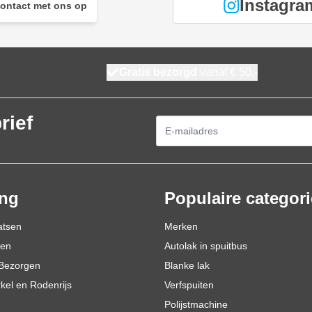
Instagra
ontact met ons op
Gratis bezorgd
vanaf € 50,-
rief
E-mailadres
ing
Populaire categor
atsen
Merken
den
Autolak in spuitbus
Bezorgen
Blanke lak
rkel en Rodenrijs
Verfspuiten
Polijstmachine