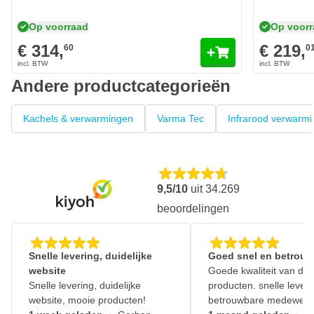
Kabel en stekker niet inbegrepen
Op voorraad
Op voor
Aandrijving Elektrisch
€ 314,
€ 219,
Voltage 230 Volt
60
0
Lengte 350mm
Andere productcategorieën
Breedte 240mm
Hoogte 180mm
Kachels & verwarmingen
Varma Tec
Infrarood verwarmi
Gewicht 6,5 kg
9,5/10
uit
34.269
beoordelingen
Snelle levering, duidelijke
Goed snel en betrouw
website
Goede kwaliteit van de
Snelle levering, duidelijke
producten. snelle leveri
website, mooie producten!
betrouwbare medewerk