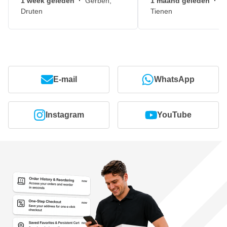
1 week geleden
·
Gerben,
1 maand geleden
·
J
Druten
Tienen
E-mail
WhatsApp
Instagram
YouTube