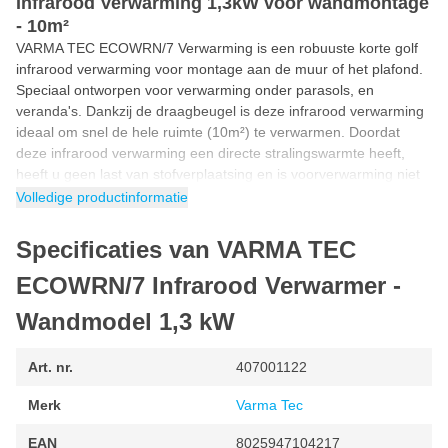
Infrarood Verwarming 1,3kW voor wandmontage
- 10m²
VARMA TEC ECOWRN/7 Verwarming is een robuuste korte golf
infrarood verwarming voor montage aan de muur of het plafond.
Speciaal ontworpen voor verwarming onder parasols, en
veranda's. Dankzij de draagbeugel is deze infrarood verwarming
ideaal om snel de hele ruimte (10m²) te verwarmen. Doordat
deze infrarood verwarming een directe stralingswarmte heeft,
heeft u geen last van stofverplaatsing en is voorverwarming niet
nodig.
Volledige productinformatie
Hoe wordt de infrarood verwarming geleverd?
Specificaties van VARMA TEC
Deze infrarood kachel wordt standaard geleverd met gehard
veiligheidsglas en een muurbeugel waardoor het apparaat
ECOWRN/7 Infrarood Verwarmer -
draaibaar aan de muur gemonteerd kan worden. Hierdoor kan
deze verwarming ook gebruikt worden voor het veilig verwarmen
Wandmodel 1,3 kW
van werkplaatsen en bouwplaatsen waar hoge niveaus van stof
en vocht aanwezig zijn, b.v. hout stof. Het veiligheidsglas laat
Art. nr.
407001122
vrijwel alle warmte door zodat de warmteafgifte toeneemt en de
levensduur van het element wordt verlengd. Voor zowel binnen
Merk
Varma Tec
als buiten gebruik!
EAN
8025947104217