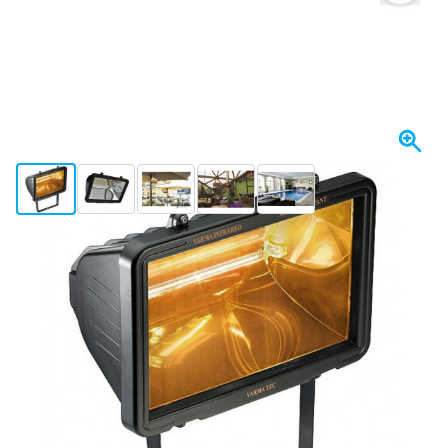
View larger image
View larger image
View larger image
View larger image
View larger image
Binnenkort op voorraad
€ 261,
36
incl. BTW
Houd me op de hoogte
Vergelijkbare producten