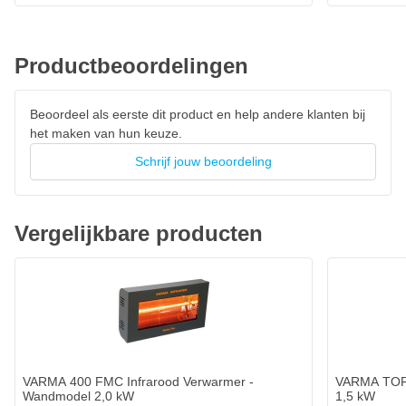
Kenmerken VARMA TEC ECOWRN7
Infraroodverwarmer
Infrarood verwarming
Productbeoordelingen
Stralingswarmte dus geen stofverplaatsing
Voor binnen en buiten gebruik
Beoordeel als eerste dit product en help andere klanten bij
het maken van hun keuze.
Eenvoudig te verplaatsen
IP54 protectie
Schrijf jouw beoordeling
Verwarmt 10 vierkante meter
Met veiligheidsglas
Vergelijkbare producten
Met beschermrooster
CE keurmerk
Technische gegevens
Thermisch vermogen: 1.3 kW
Thermisch vermogen: 1118 kCal/u
VARMA 400 FMC Infrarood Verwarmer -
VARMA TOP 
Thermisch vermogen: 4435 BTU/u
Wandmodel 2,0 kW
1,5 kW