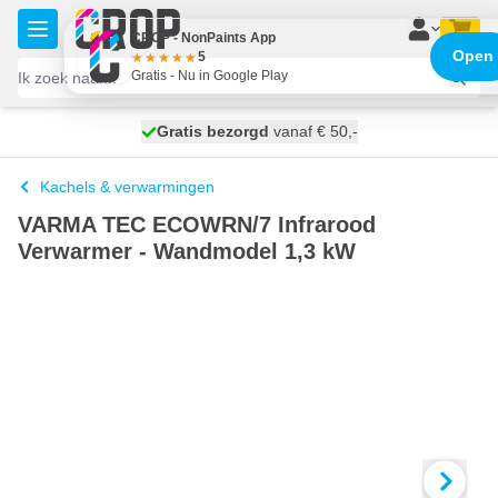
Ga naar de inhoud
CROP - NonPaints App
Open
5
Gratis - Nu in Google Play
100 dagen
Gratis bezorgd
vanaf € 50,-
morgen bezorgd
Kachels & verwarmingen
VARMA TEC ECOWRN/7 Infrarood
Verwarmer - Wandmodel 1,3 kW