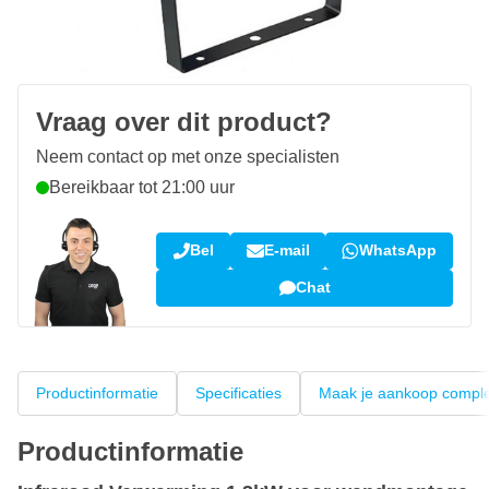
Gratis bezorgd
vanaf € 50,-
100 dagen
retourneren en ruilen
Klantbeoordeling:
9,5/10
(34.269 reviews)
Vraag over dit product?
Neem contact op met onze specialisten
Bereikbaar tot 21:00 uur
Bel
E-mail
WhatsApp
Chat
Productinformatie
Specificaties
Maak je aankoop compl
Productinformatie