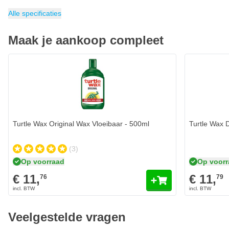
pH waarde
Geschikt als Snowfoam
Inhoud
Verpakking
Concentratie
Geschikt voor
Categorie
1.42 liter
Autoshampoo
Licht alkalisch
1 stuk
Hoog (zuinig)
Aluminium, Glas, Kunststof, Metaal, Polyester, 
Ja
Alle specificaties
Maak je aankoop compleet
Turtle Wax Original Wax Vloeibaar - 500ml
Turtle Wax 
(3)
Op voorraad
Op voor
€ 11,
€ 11,
76
79
Veelgestelde vragen