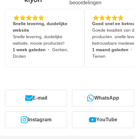
beoordelingen
Snelle levering, duidelijke
Goed snel en betrouw
website
Goede kwaliteit van de
Snelle levering, duidelijke
producten. snelle leveri
website, mooie producten!
betrouwbare medewerk
1 week geleden
·
Gerben,
1 maand geleden
·
J
Druten
Tienen
E-mail
WhatsApp
Instagram
YouTube