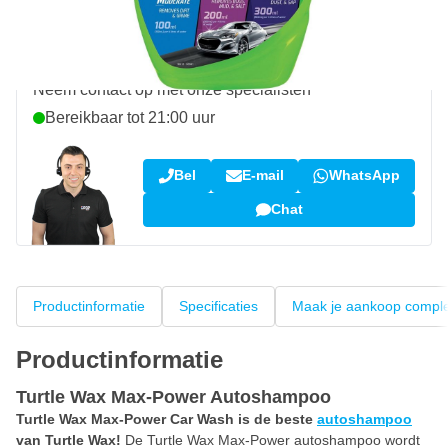
Klantbeoordeling:
9,5/10
(34.269 reviews)
Vraag over dit product?
Neem contact op met onze specialisten
Bereikbaar tot 21:00 uur
Bel
E-mail
WhatsApp
Chat
Productinformatie
Specificaties
Maak je aankoop compl
Productinformatie
Turtle Wax Max-Power Autoshampoo
Turtle Wax Max-Power Car Wash is de beste
autoshampoo
van Turtle Wax!
De Turtle Wax Max-Power autoshampoo wordt