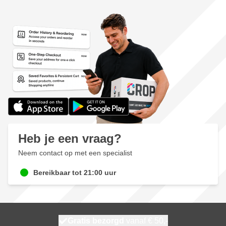
Heb je een vraag?
Neem contact op met een specialist
Bereikbaar tot 21:00 uur
100 dagen
Gratis bezorgd
vanaf € 50,-
morgen bezorgd