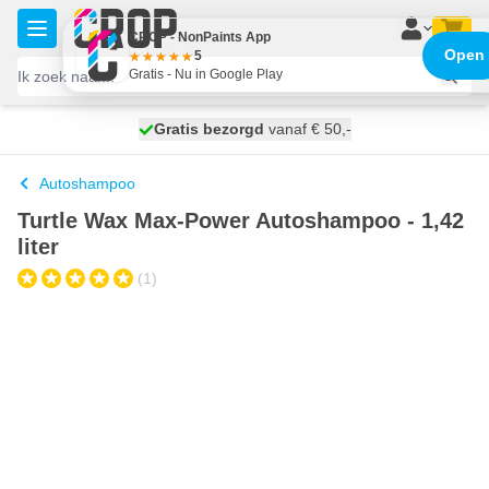
Ga naar de inhoud
CROP - NonPaints App
Open
5
Gratis - Nu in Google Play
100 dagen
Gratis bezorgd
vanaf € 50,-
morgen bezorgd
Autoshampoo
Turtle Wax Max-Power Autoshampoo - 1,42
liter
(1)