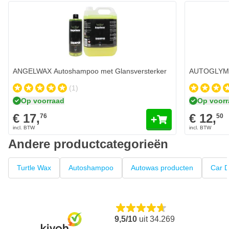
ANGELWAX Autoshampoo met Glansversterker
AUTOGLYM B
€ 17,
€ 12,
76
50
Op voorraad
Op voor
Aantal
Aantal
Inhoud
Inhoud
In mijn winkelwagen
ANGELWAX Autoshampoo met Glansversterker
AUTOGLYM B
(1)
Op voorraad
Op voor
€ 17,
€ 12,
76
50
Andere productcategorieën
Turtle Wax
Autoshampoo
Autowas producten
Car D
9,5/10
uit
34.269