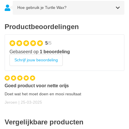
Hoe gebruik je Turtle Wax?
Productbeoordelingen
5
/5
Gebaseerd op
1 beoordeling
Schrijf jouw beoordeling
Goed product voor nette orijs
Doet wat het moet doen en mooi resultaat
25 maart 2025
Jeroen |
25-03-2025
Vergelijkbare producten