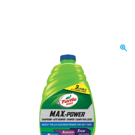
Op voorraad
€ 11,
74
incl. BTW
Aantal
In mijn winkelwagen
Voor 23:59 uur besteld,
morgen bezorgd
Gratis bezorgd
vanaf € 50,-
100 dagen
retourneren en ruilen