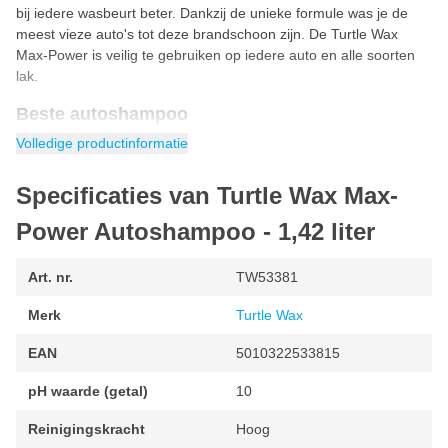
bij iedere wasbeurt beter. Dankzij de unieke formule was je de
meest vieze auto's tot deze brandschoon zijn. De Turtle Wax
Max-Power is veilig te gebruiken op iedere auto en alle soorten
lak.
Beste autoshampoo
Beste autoshampoo is de Turtle Wax Max-Power Car Wash.
Volledige productinformatie
De ingebouwde reinigingsboosters maken dat deze car wash de
beste autoshampoo is om vuil, dode vliegen, insectenresten,
Specificaties van Turtle Wax Max-
remstof en teerspetters makkelijk te verwijderen tijdens een
wasbeurt. Wil je een wasbeurt die nog krachtig je auto reinigt?
Power Autoshampoo - 1,42 liter
Voeg dan een scheurtje extra toe aan de wasemmer!
Kenmerken van de Turtle Wax Max-Power Car Wash
Art. nr.
TW53381
Merk
Beste Turtle Wax autoshampoo
Turtle Wax
Wordt tijdens iedere wasbeurt beter
EAN
5010322533815
Autoshampoo met krachtige reinigingsboosters
pH waarde (getal)
10
Super schuimend
Reinigingskracht
Hoog
veilig te gebruiken op alles