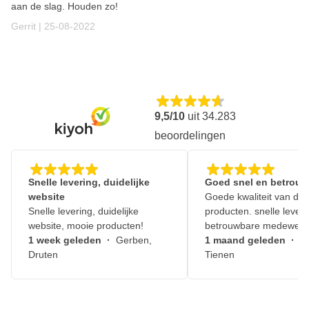
aan de slag. Houden zo!
25 augustus 2022
Gerrit |
25-08-2022
9,5/10
uit
34.283
beoordelingen
Snelle levering, duidelijke
Goed snel en betrouw
website
Goede kwaliteit van de
Snelle levering, duidelijke
producten. snelle leveri
website, mooie producten!
betrouwbare medewerk
1 week geleden
·
Gerben,
1 maand geleden
·
J
Druten
Tienen