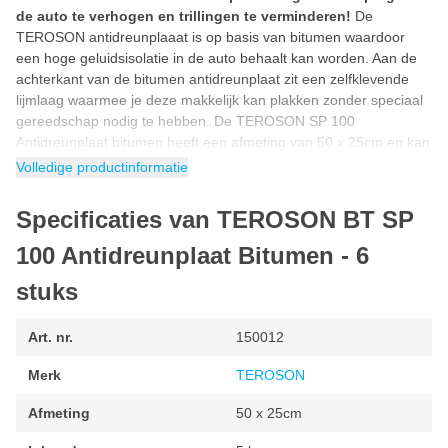
de auto te verhogen en trillingen te verminderen!
De
TEROSON antidreunplaaat is op basis van bitumen waardoor
een hoge geluidsisolatie in de auto behaalt kan worden. Aan de
achterkant van de bitumen antidreunplaat zit een zelfklevende
lijmlaag waarmee je deze makkelijk kan plakken zonder speciaal
gereedschap nodig te hebben. De TEROSON SP 100
Antidreunplaat bitumen heeft een afmeting van 50 x 25cm en kan
je op maat snijden of knippen.
Volledige productinformatie
Geluiddemping auto
Specificaties van TEROSON BT SP
Geluiddemping auto
verbeteren zonder ingrijpende reparaties?
Deze antidreunplaat op bitumen basis is ideaal geschikt om
100 Antidreunplaat Bitumen - 6
geluid en trillingen in de auto te dempen. De TEROSON
antidreunplaat wordt in de auto veel gebruikt op plekken als de
stuks
motorkap, zijpaneel, kofferbak, autodeur of -portier. Door de
TEROSON antidreunplaat in de carrosserie te plakken, geniet je
Art. nr.
150012
van de
beste geluiddemping in je auto.
Merk
TEROSON
Hoe antidreunplaat in auto plakken?
Een antidreunplaat in de auto plakken is makkelijker dan je denkt.
Afmeting
50 x 25cm
Je kan een antidreunplaat bevestigen zonder dat je hiervoor
speciaal gereedschap nodig hebt of moet boren. De achterkant