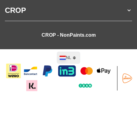
CROP
CROP - NonPaints.com
Taal
NL
In mijn winkelwagen