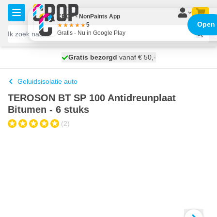
Ga naar de inhoud
CROP - NonPaints App
Open
5
Gratis - Nu in Google Play
100 dagen
Gratis bezorgd
vanaf € 50,-
morgen bezorgd
Geluidsisolatie auto
TEROSON BT SP 100 Antidreunplaat
Bitumen - 6 stuks
(2)