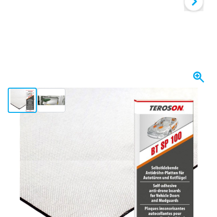
View larger image
View larger image
Op voorraad
€ 59,
65
incl. BTW
Aantal
In mijn winkelwagen
Voor 23:59 uur besteld,
morgen bezorgd