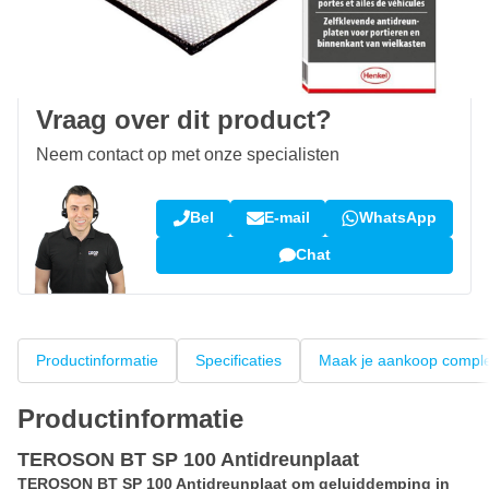
Gratis bezorgd
vanaf € 50,-
100 dagen
retourneren en ruilen
Klantbeoordeling:
9,5/10
(34.283 reviews)
Vraag over dit product?
Neem contact op met onze specialisten
Bel
E-mail
WhatsApp
Chat
Productinformatie
Specificaties
Maak je aankoop compl
Productinformatie
TEROSON BT SP 100 Antidreunplaat
TEROSON BT SP 100 Antidreunplaat om geluiddemping in