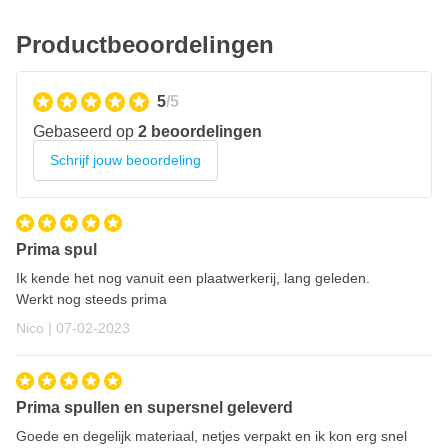
Productbeoordelingen
5
/5
Gebaseerd op
2 beoordelingen
Schrijf jouw beoordeling
Prima spul
Ik kende het nog vanuit een plaatwerkerij, lang geleden.
Werkt nog steeds prima
7 februari 2023
Nico |
07-02-2023
Prima spullen en supersnel geleverd
Goede en degelijk materiaal, netjes verpakt en ik kon erg snel