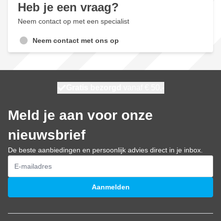
Heb je een vraag?
Neem contact op met een specialist
Neem contact met ons op
100 dagen
Gratis bezorgd
vanaf € 50,-
morgen bezorgd
Meld je aan voor onze
nieuwsbrief
De beste aanbiedingen en persoonlijk advies direct in je inbox.
E-mailadres
Aanmelden