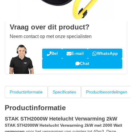
100 dagen
retourneren en ruilen
Klantbeoordeling:
9,5/10
(34.283 reviews)
Vraag over dit product?
Neem contact op met onze specialisten
Bel
E-mail
WhatsApp
Chat
Productinformatie
Specificaties
Productbeoordelingen
Productinformatie
STAK STH2000W Hetelucht Verwarming 2kW
STAK STH2000W Hetelucht Verwarming 2kW met 2000 Watt
vermogen
voor het verwarmen van ruimtes tot 40m3. Deze