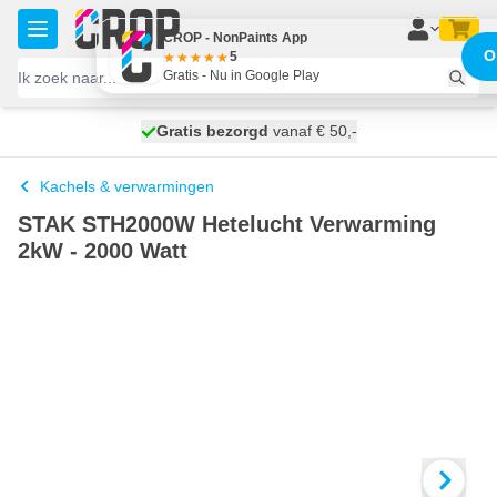
Ga naar de inhoud
CROP - NonPaints App
O
5
Gratis - Nu in Google Play
100 dagen
Gratis bezorgd
vanaf € 50,-
maandag bezorgd
Kachels & verwarmingen
STAK STH2000W Hetelucht Verwarming
2kW - 2000 Watt