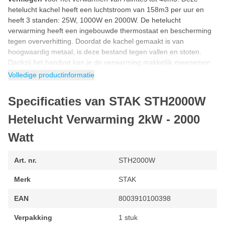
hetelucht kachel heeft een luchtstroom van 158m3 per uur en
heeft 3 standen: 25W, 1000W en 2000W. De hetelucht
verwarming heeft een ingebouwde thermostaat en bescherming
tegen oververhitting. Doordat de kachel gemaakt is van
hoogwaardig metaal, is deze bestand tegen vallen en stoten.
Dankzij het handvat kan je de verwarming makkelijk meenemen
en neerzetten.
Volledige productinformatie
Hetelucht kachel 2000 Watt
Specificaties van STAK STH2000W
Hetelucht kachel 2000 Watt
verwarmt een ruimte tot 40m3. Een
koude garage, schuur of kamer verwarm je snel met deze kachel.
Hetelucht Verwarming 2kW - 2000
De verwarming blaast hetelucht met een snelheid van 158m3 per
uur. Hierdoor kan jij met deze hetelucht kachel in een korte tijd
Watt
een ruimte tot 40m3 verwarmen. Dankzij de regelaar stel je zelf in
hoe krachtig de kachel hetelucht moet blazen.
Art. nr.
STH2000W
Kenmerken STAK STH2000W Verwarming
Merk
STAK
Hetelucht verwarming van hoogwaardige kwaliteit
EAN
8003910100398
Verwarmt ruimtes tot 40m3
Verpakking
1 stuk
Zelf resetting thermostaat: 65 graden Celsius