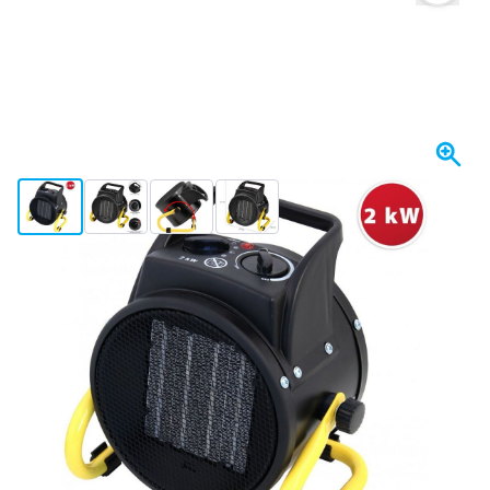
View larger image
View larger image
View larger image
View larger image
Op voorraad
€ 59,
59
incl. BTW
Aantal
In mijn winkelwagen
Voor 23:59 uur besteld,
maandag bezorgd
Gratis bezorgd
vanaf € 50,-