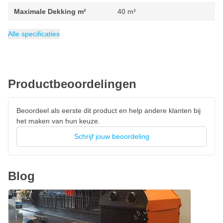
Maximale Dekking m²
Vereiste zekering: 10A
40 m²
Beschermklasse: IP20
Gewicht
Lengte
Breedte
Wattage (Watt)
Voedingsbron
Voltage (Volt)
Type verwarming
Afmeting
Hoogte
Garantie
Categorie
210 mm
160 mm
217 mm
1 kg
2 jaar
210 x 217 x 160mm
Kachels & verwarmingen
230 V
Werkt op netstroom
2000 W
Ventilator
Alle specificaties
Gemaakt van stevig metaal
Kabellengte: 1,4 meter
Productbeoordelingen
Beoordeel als eerste dit product en help andere klanten bij
het maken van hun keuze.
Schrijf jouw beoordeling
Blog