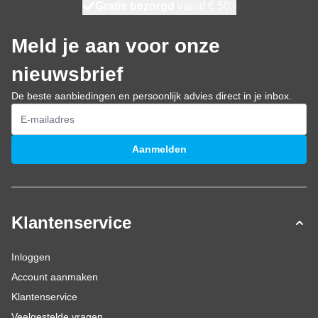
100 dagen
Gratis bezorgd
vanaf € 50,-
maandag bezorgd
Meld je aan voor onze
nieuwsbrief
De beste aanbiedingen en persoonlijk advies direct in je inbox.
E-mailadres
Aanmelden
Klantenservice
Inloggen
Account aanmaken
Klantenservice
Veelgestelde vragen