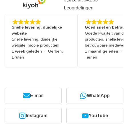
beoordelingen
Snelle levering, duidelijke
Goed snel en betrouw
website
Goede kwaliteit van de
Snelle levering, duidelijke
producten. snelle leveri
website, mooie producten!
betrouwbare medewerk
1 week geleden
·
Gerben,
1 maand geleden
·
J
Druten
Tienen
E-mail
WhatsApp
Instagram
YouTube