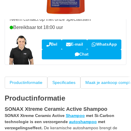
Vraag over dit product?
Neem contact op met onze specialisten
Bereikbaar tot 18:00 uur
Bel
E-mail
WhatsApp
Chat
Productinformatie
Specificaties
Maak je aankoop compl
Productinformatie
SONAX Xtreme Ceramic Active Shampoo
SONAX Xtreme Ceramic Active
Shampoo
met Si-Carbon
technologie is een verzorgende
autoshampoo
met
verzegelingseffect.
De keramische autoshampoo brengt de