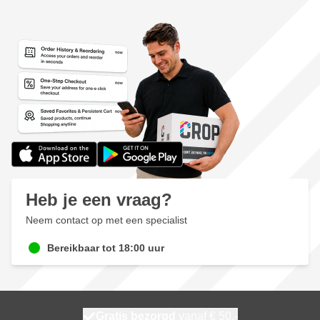
Heb je een vraag?
Neem contact op met een specialist
Bereikbaar tot 18:00 uur
100 dagen
Gratis bezorgd
vanaf € 50,-
maandag bezorgd