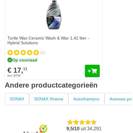
Turtle Wax Ceramic Wash & Wax 1,42 liter -
Hybrid Solutions
(5)
Op voorraad
€ 17,
11
Andere productcategorieën
SONAX
SONAX Xtreme
Autoshampoo
Autowas pro
9,5/10
uit
34.291