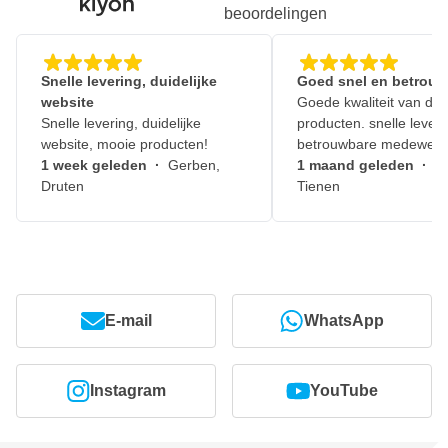
beoordelingen
Snelle levering, duidelijke
Goed snel en betrouw
website
Goede kwaliteit van de
Snelle levering, duidelijke
producten. snelle leveri
website, mooie producten!
betrouwbare medewerk
1 week geleden
·
Gerben,
1 maand geleden
·
J
Druten
Tienen
E-mail
WhatsApp
Instagram
YouTube