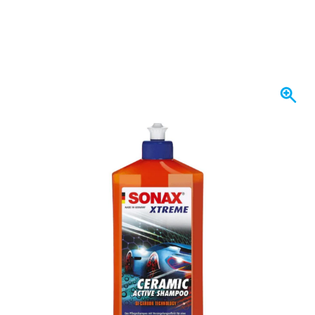
Op voorraad
€ 11,
25
incl. BTW
Aantal
In mijn winkelwagen
Voor 23:59 uur besteld,
maandag bezorgd
Gratis bezorgd
vanaf € 50,-
100 dagen
retourneren en ruilen
Klantbeoordeling:
9,5/10
(34.291 reviews)