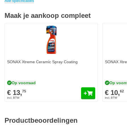
Alle specificaties
Maak je aankoop compleet
SONAX Xtreme Ceramic Spray Coating
SONAX Xtrem
Op voorraad
Op voor
€ 13,
€ 10,
75
62
Productbeoordelingen