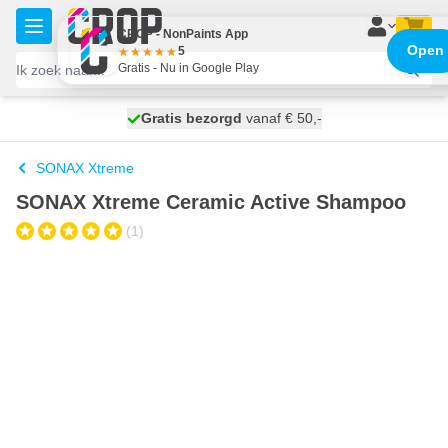
Ga naar de inhoud
CROP - NonPaints App
Open
5
Gratis - Nu in Google Play
100 dagen
Gratis bezorgd
vanaf € 50,-
maandag bezorgd
SONAX Xtreme
SONAX Xtreme Ceramic Active Shampoo
(1)