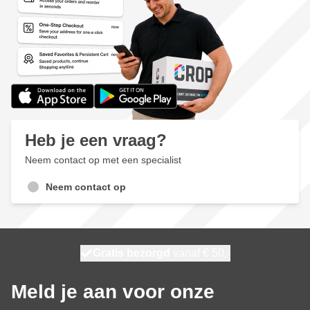
Heb je een vraag?
Neem contact op met een specialist
Neem contact op
100 dagen
Gratis bezorgd
vanaf € 50,-
morgen bezorgd
Meld je aan voor onze