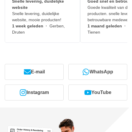
Snelle levering, duidelijke
Goed snel en betrouw
website
Goede kwaliteit van de
Snelle levering, duidelijke
producten. snelle leveri
website, mooie producten!
betrouwbare medewerk
1 week geleden
·
Gerben,
1 maand geleden
·
J
Druten
Tienen
E-mail
WhatsApp
Instagram
YouTube