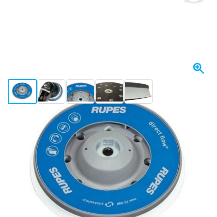
View larger image
View larger image
View larger image
View larger image
View larger image
Op voorraad
€ 52,
41
incl. BTW
Aantal
In mijn winkelwagen
Voor 23:59 uur besteld,
morgen bezorgd
Gratis bezorgd
vanaf € 50,-