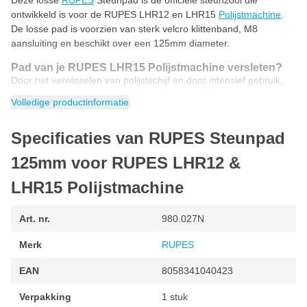
Deze losse
RUPES
Steunpad is de officiële steunzool die
ontwikkeld is voor de RUPES LHR12 en LHR15
Polijstmachine
.
De losse pad is voorzien van sterk velcro klittenband, M8
aansluiting en beschikt over een 125mm diameter.
Pad van je RUPES LHR15 Polijstmachine versleten?
Door het verwisselen van polijstschijf en door intensief gebruik,
slijt de steunpad van je RUPES LHR15 of LHR12
poetsmachine
.
Volledige productinformatie
Wanneer deze versleten is, dien je deze te vernieuwen door een
nieuwe steunpad te monteren. Deze RUPES 980.027 pad is
Specificaties van RUPES Steunpad
hiervoor geschikt!
125mm voor RUPES LHR12 &
Geschikt voor de volgende RUPES BigFoot
polijstmachines
LHR15 Polijstmachine
LHR12 Duetto
Art. nr.
980.027N
LHR15 Mark 1
LHR15 Mark 2
Merk
RUPES
LHR15 Mark 3
EAN
8058341040423
Verpakking
1 stuk