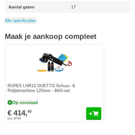
Aantal gaten
17
Diameter
Inhoud
Gewicht
Categorie
10 gram
10 g
125 mm
Steunschijven
Alle specificaties
Maak je aankoop compleet
RUPES LHR12 DUETTO Schuur- &
Polijstmachine 125mm - BAS-set
Op voorraad
€ 414,
40