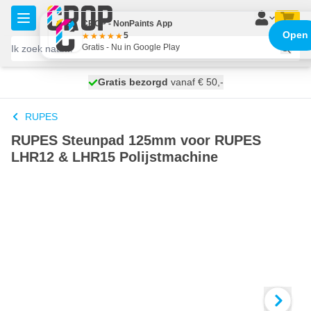
Ga naar de inhoud
CROP - NonPaints App
Open
5
Gratis - Nu in Google Play
100 dagen
Gratis bezorgd
vanaf € 50,-
morgen bezorgd
RUPES
RUPES Steunpad 125mm voor RUPES
LHR12 & LHR15 Polijstmachine