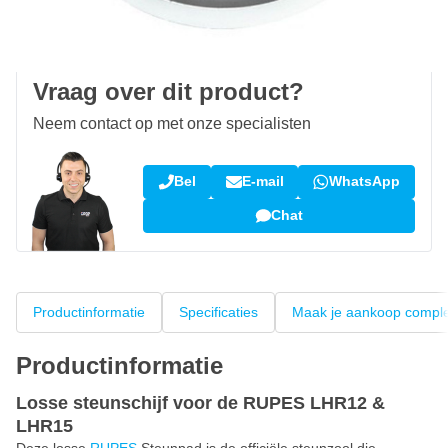
100 dagen
retourneren en ruilen
Klantbeoordeling:
9,5/10
(34.301 reviews)
Vraag over dit product?
Neem contact op met onze specialisten
Bel
E-mail
WhatsApp
Chat
Productinformatie
Specificaties
Maak je aankoop compl
Productinformatie
Losse steunschijf voor de RUPES LHR12 &
LHR15