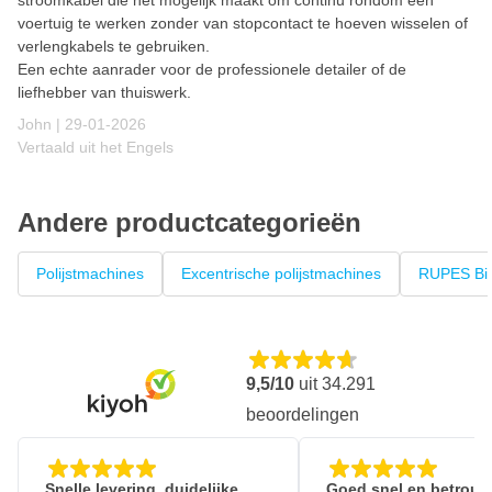
stroomkabel die het mogelijk maakt om continu rondom een
voertuig te werken zonder van stopcontact te hoeven wisselen of
verlengkabels te gebruiken.
Een echte aanrader voor de professionele detailer of de
liefhebber van thuiswerk.
29 januari 2026
John |
29-01-2026
Vertaald uit het Engels
Andere productcategorieën
Polijstmachines
Excentrische polijstmachines
RUPES Big
9,5/10
uit
34.291
beoordelingen
Snelle levering, duidelijke
Goed snel en betrouw