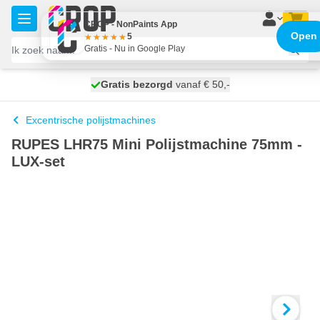
Ga naar de inhoud
CROP - NonPaints App
Open
5
Gratis - Nu in Google Play
100 dagen
Gratis bezorgd
vanaf € 50,-
morgen bezorgd
Excentrische polijstmachines
RUPES LHR75 Mini Polijstmachine 75mm -
LUX-set