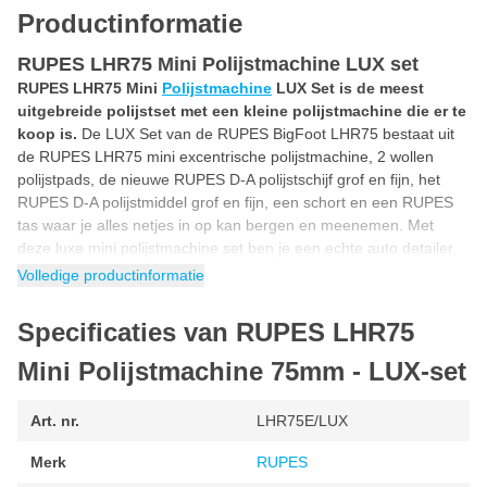
Productinformatie
RUPES LHR75 Mini Polijstmachine LUX set
RUPES LHR75 Mini
Polijstmachine
LUX Set is de meest
uitgebreide polijstset met een kleine polijstmachine die er te
koop is.
De LUX Set van de RUPES BigFoot LHR75 bestaat uit
de RUPES LHR75 mini excentrische polijstmachine, 2 wollen
polijstpads, de nieuwe RUPES D-A polijstschijf grof en fijn, het
RUPES D-A polijstmiddel grof en fijn, een schort en een RUPES
tas waar je alles netjes in op kan bergen en meenemen. Met
deze luxe mini polijstmachine set ben je een echte auto detailer
en heb je alles in huis om professioneel kleine plekken te
Volledige productinformatie
polijsten.
Specificaties van RUPES LHR75
Voordelen polijsten met kleine polijstmachine
Het polijsten met een kleine polijstmachine heeft vele voordelen.
Mini Polijstmachine 75mm - LUX-set
Door het compacte formaat en een kleine steunpad is de mini
polijstmachine ideaal voor het machinaal polijsten van kleine en
Art. nr.
LHR75E/LUX
moeilijk bereikbare plekken. Deze mini excentrische
polijstmachine is ideaal voor het excentrisch polijsten van
Merk
RUPES
spoilers, velgen, spiegelkappen en dorpels op de auto.