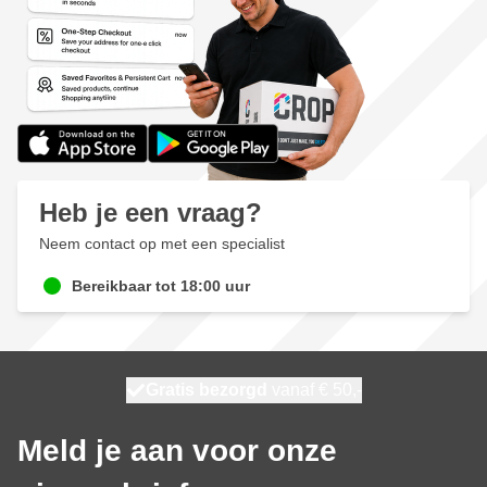
Heb je een vraag?
Neem contact op met een specialist
Bereikbaar tot 18:00 uur
100 dagen
Gratis bezorgd
vanaf € 50,-
morgen bezorgd
Meld je aan voor onze