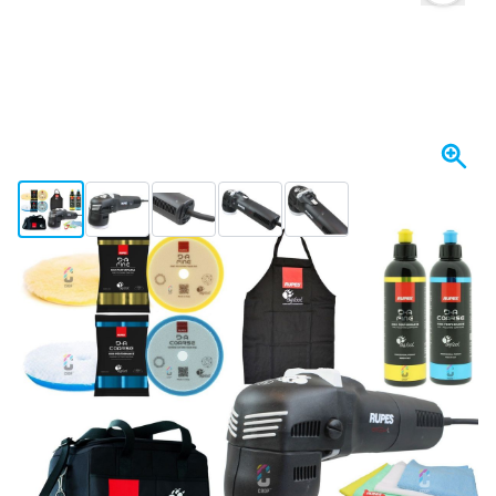
View larger image
View larger image
View larger image
View larger image
View larger image
Op voorraad
Uitvoering
RUPES LHR75 Mini Polijstmachine 75mm - LUX-set
€ 482,
45
incl. BTW
Aantal
In mijn winkelwagen