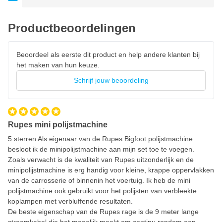
Ideaal voor moeilijk bereikbare en kleine plekken
Voorzien van zacht rubber accenten voor extra comfort
Productbeoordelingen
Trillingsvrij polijsten
Excentrische mini polijstmachine van de hoogste kwaliteit
Beoordeel als eerste dit product en help andere klanten bij
het maken van hun keuze.
Meest universele
poetsmachine
voor iedere autolak
Voorzien van 75mm velcro steunschijf
Schrijf jouw beoordeling
12mm excentrische uitslag tijdens roteren
Geschikt voor 75mm en 100mm polijstschijven
Geschikt voor het polijsten van alle
autolakken
en coatings
Rupes mini polijstmachine
Werkt op 230 Volt stroom
5 sterren Als eigenaar van de Rupes Bigfoot polijstmachine
besloot ik de minipolijstmachine aan mijn set toe te voegen.
Weegt slechts 2,3 kg
Zoals verwacht is de kwaliteit van Rupes uitzonderlijk en de
Officiële RUPES BigFoot garantie
minipolijstmachine is erg handig voor kleine, krappe oppervlakken
van de carrosserie of binnenin het voertuig. Ik heb de mini
polijstmachine ook gebruikt voor het polijsten van verbleekte
koplampen met verbluffende resultaten.
De beste eigenschap van de Rupes rage is de 9 meter lange