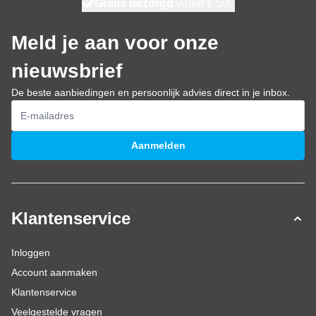
100 dagen
Gratis bezorgd
vanaf € 50,-
maandag bezorgd
Meld je aan voor onze
nieuwsbrief
De beste aanbiedingen en persoonlijk advies direct in je inbox.
E-mailadres
Aanmelden
Klantenservice
Inloggen
Account aanmaken
Klantenservice
Veelgestelde vragen