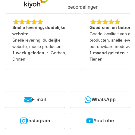
beoordelingen
Snelle levering, duidelijke
Goed snel en betrouw
website
Goede kwaliteit van de
Snelle levering, duidelijke
producten. snelle leveri
website, mooie producten!
betrouwbare medewerk
1 week geleden
·
Gerben,
1 maand geleden
·
J
Druten
Tienen
E-mail
WhatsApp
Instagram
YouTube