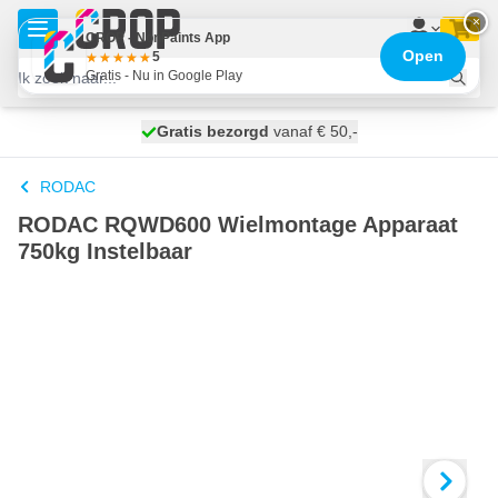
Ga naar de inhoud
×
CROP - NonPaints App
Open
5
Gratis - Nu in Google Play
100 dagen
Gratis bezorgd
vanaf € 50,-
maandag bezorgd
RODAC
RODAC RQWD600 Wielmontage Apparaat
750kg Instelbaar