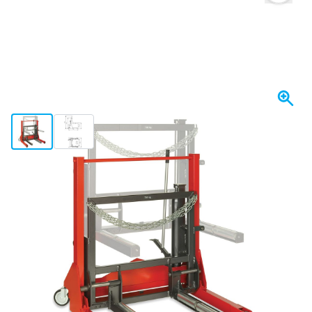
View larger image
View larger image
Op voorraad
€ 3.241,
38
incl. BTW
Aantal
In mijn winkelwagen
Voor 23:59 uur besteld,
maandag bezorgd
Gratis bezorgd
vanaf € 50,-