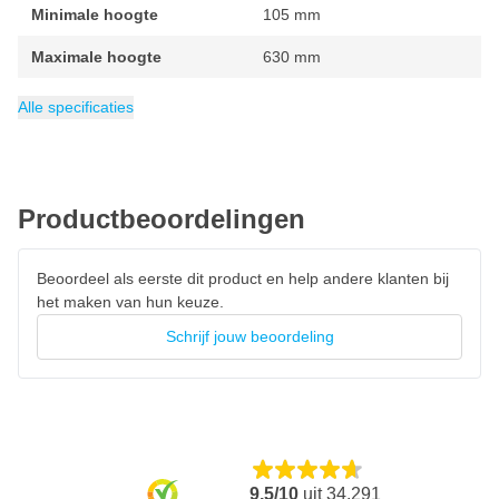
Minimale hoogte
105 mm
Maximale hoogte
630 mm
Verpakking
Hefvermogen
Gewicht
Max. draagvermogen
Categorie
134 kg
Bandenwissel
1 stuk
750 kg
750 kg
Alle specificaties
Productbeoordelingen
Beoordeel als eerste dit product en help andere klanten bij
het maken van hun keuze.
Schrijf jouw beoordeling
9,5/10
uit
34.291