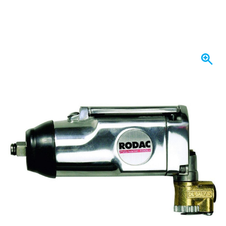
Op voorraad
€ 112,
42
incl. BTW
Aantal
In mijn winkelwagen
Voor 23:59 uur besteld,
morgen bezorgd
Gratis bezorgd
vanaf € 50,-
100 dagen
retourneren en ruilen
Klantbeoordeling:
9,5/10
(34.301 reviews)