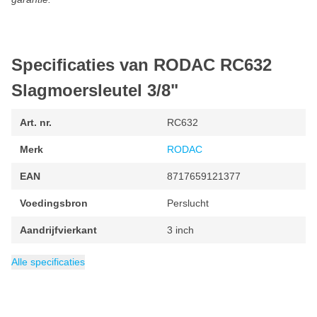
Specificaties van RODAC RC632
Slagmoersleutel 3/8"
Art. nr.
RC632
Merk
RODAC
EAN
8717659121377
Voedingsbron
Perslucht
Aandrijfvierkant
3 inch
Verpakking
Gewicht
Max. boutcapaciteit
Luchtverbruik
Minimum toerental
Maximale snelheid
Categorie
1.1 kg
Slagmoersleutels
1 stuk
150 liter per minuut
10000 omw/min
10000 omw/min
10 mm
Alle specificaties