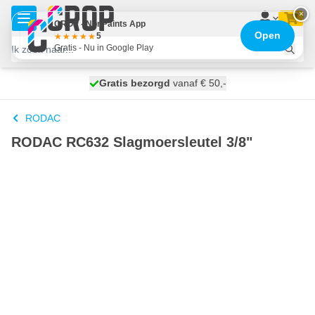
Ga naar de inhoud
×
CROP - NonPaints App
Open
5
Gratis - Nu in Google Play
100 dagen
Gratis bezorgd
vanaf € 50,-
morgen bezorgd
RODAC
RODAC RC632 Slagmoersleutel 3/8"