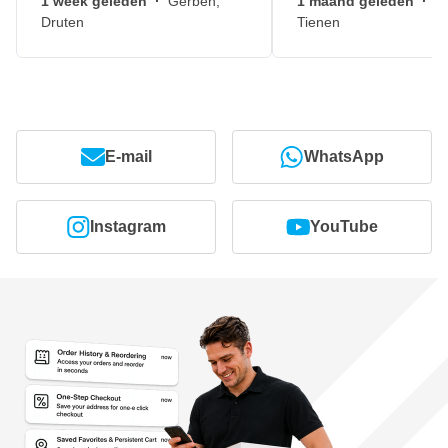
1 week geleden
·
Gerben,
1 maand geleden
·
J
Druten
Tienen
E-mail
WhatsApp
Instagram
YouTube