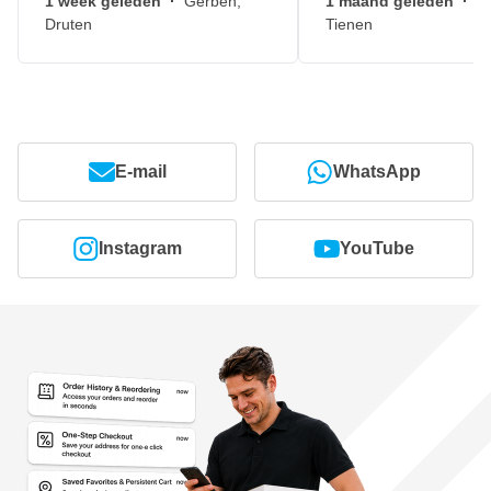
1 week geleden
·
Gerben,
1 maand geleden
·
J
Druten
Tienen
E-mail
WhatsApp
Instagram
YouTube