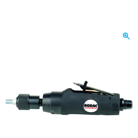
Op voorraad
€ 257,
15
incl. BTW
Aantal
In mijn winkelwagen
Voor 23:59 uur besteld,
morgen bezorgd
Gratis bezorgd
vanaf € 50,-
100 dagen
retourneren en ruilen
Klantbeoordeling:
9,5/10
(34.256 reviews)