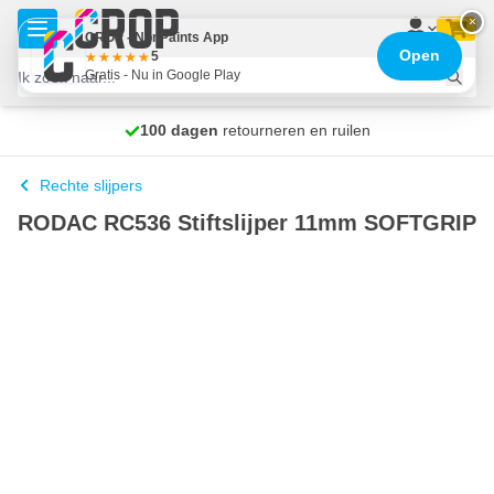
Ga naar de inhoud
×
CROP - NonPaints App
Open
5
Gratis - Nu in Google Play
Voor 23:59 uur besteld,
100 dagen
Gratis bezorgd
retourneren en ruilen
morgen bezorgd
Rechte slijpers
RODAC RC536 Stiftslijper 11mm SOFTGRIP