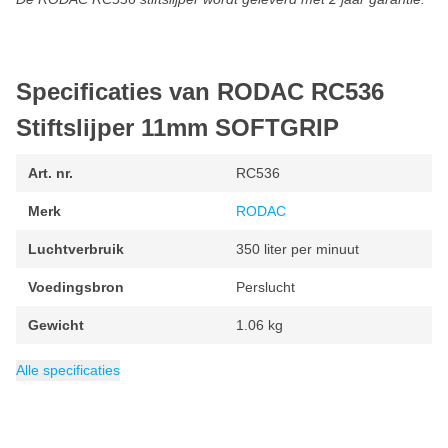
Specificaties van RODAC RC536
Stiftslijper 11mm SOFTGRIP
Art. nr.
RC536
Merk
RODAC
Luchtverbruik
350 liter per minuut
Voedingsbron
Perslucht
Gewicht
1.06 kg
Verpakking
Afmeting spantang
EAN
Maximale snelheid
Minimum toerental
Categorie
8717659120974
Stiftslijpers
1 stuk
2500 omw/min
2500 omw/min
11 mm
Alle specificaties