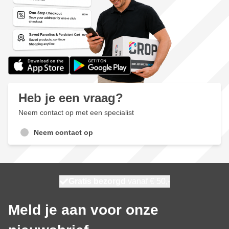
Heb je een vraag?
Neem contact op met een specialist
Neem contact op
100 dagen
Gratis bezorgd
vanaf € 50,-
morgen bezorgd
Meld je aan voor onze