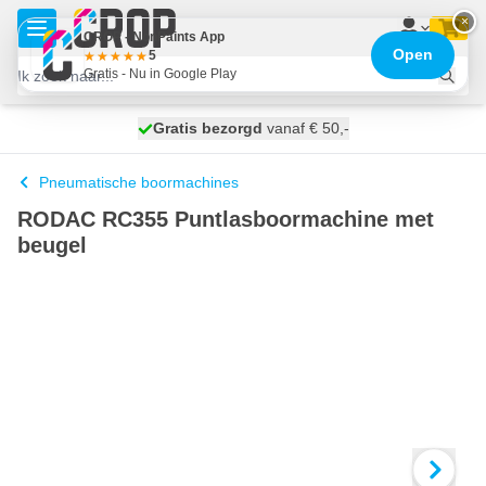
Ga naar de inhoud
×
CROP - NonPaints App
Open
5
Gratis - Nu in Google Play
100 dagen
Gratis bezorgd
vanaf € 50,-
morgen bezorgd
Pneumatische boormachines
RODAC RC355 Puntlasboormachine met
beugel