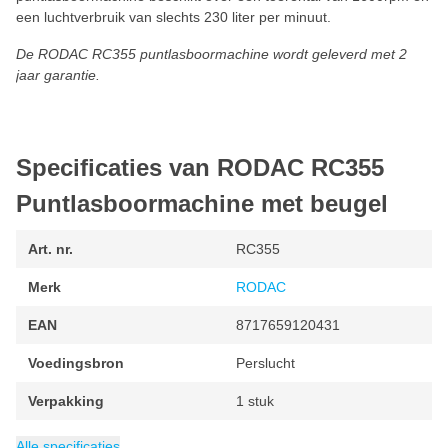
een luchtverbruik van slechts 230 liter per minuut.
De RODAC RC355 puntlasboormachine wordt geleverd met 2
jaar garantie.
Specificaties van RODAC RC355
Puntlasboormachine met beugel
Art. nr.
RC355
Merk
RODAC
EAN
8717659120431
Voedingsbron
Perslucht
Verpakking
1 stuk
Luchtverbruik
Gewicht
Maximale snelheid
Minimum toerental
Categorie
2 kg
Boormachines
230 liter per minuut
1600 rpm
1600 rpm
Alle specificaties