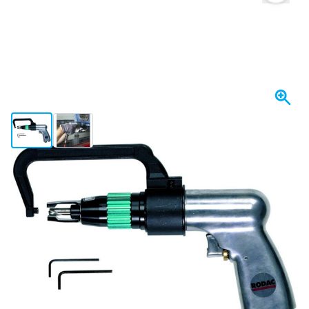
View larger image
View larger image
Op voorraad
€ 559,
95
incl. BTW
Aantal
In mijn winkelwagen
Voor 23:59 uur besteld,
morgen bezorgd
Gratis bezorgd
vanaf € 50,-