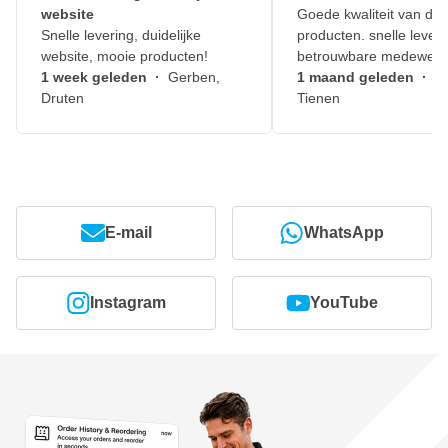
website
Goede kwaliteit van de
Snelle levering, duidelijke
producten. snelle leveri
website, mooie producten!
betrouwbare medewerk
1 week geleden
·
Gerben,
1 maand geleden
·
J
Druten
Tienen
E-mail
WhatsApp
Instagram
YouTube