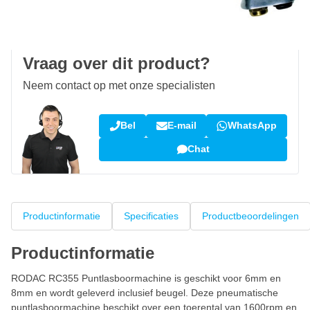
100 dagen
retourneren en ruilen
Klantbeoordeling:
9,5/10
(34.291 reviews)
Vraag over dit product?
Neem contact op met onze specialisten
Bel
E-mail
WhatsApp
Chat
Productinformatie
Specificaties
Productbeoordelingen
Productinformatie
RODAC RC355 Puntlasboormachine is geschikt voor 6mm en
8mm en wordt geleverd inclusief beugel. Deze pneumatische
puntlasboormachine beschikt over een toerental van 1600rpm en