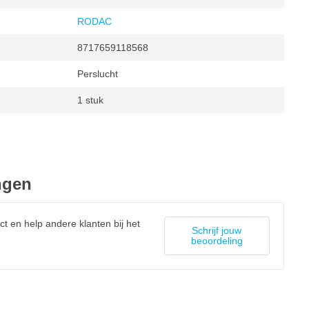
RODAC
8717659118568
Perslucht
1 stuk
2mm, 3mm, 48mm, 4mm
ngen
ct en help andere klanten bij het
Schrijf jouw
beoordeling