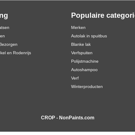
ing
Populaire categor
atsen
Merken
den
Autolak in spuitbus
Bezorgen
Blanke lak
rkel en Rodenrijs
Verfspuiten
Polijstmachine
Autoshampoo
Verf
Winterproducten
CROP - NonPaints.com