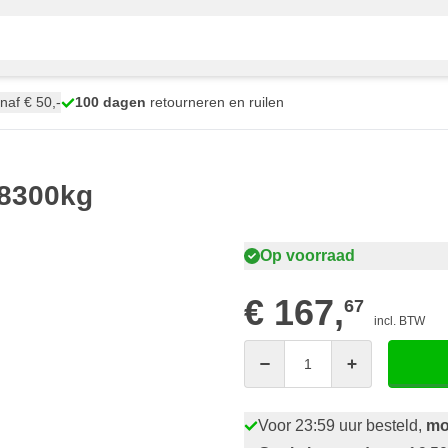
naf € 50,-
100 dagen
retourneren en ruilen
 8300kg
Op voorraad
€ 167,
67
incl. BTW
Aantal
Voor 23:59 uur besteld,
mo