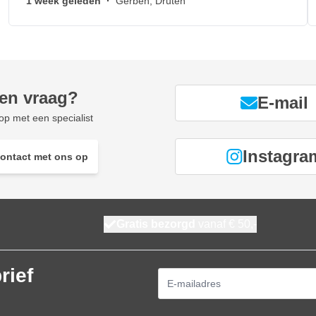
1 week geleden
·
Gerben, Druten
een vraag?
E-mail
p met een specialist
Instagra
ontact met ons op
Gratis bezorgd
vanaf € 50,-
rief
E-mailadres