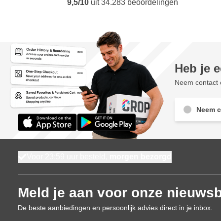
9,5/10
uit
34.283
beoordelingen
Heb je 
Neem contact o
Neem c
Voor 23:59 uur besteld,
morgen bezorgd
Meld je aan voor onze nieuwsb
De beste aanbiedingen en persoonlijk advies direct in je inbox.