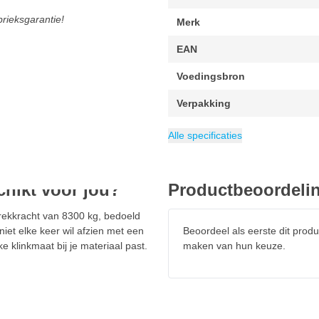
rieksgarantie!
Merk
EAN
Voedingsbron
Verpakking
Blindklinknagels
Gewicht
Categorie
2.3 kg
Blindklinktangen
24mm, 3
Alle specificaties
chikt voor jou?
Productbeoordeli
ekkracht van 8300 kg, bedoeld
niet elke keer wil afzien met een
Beoordeel als eerste dit produ
 klinkmaat bij je materiaal past.
maken van hun keuze.