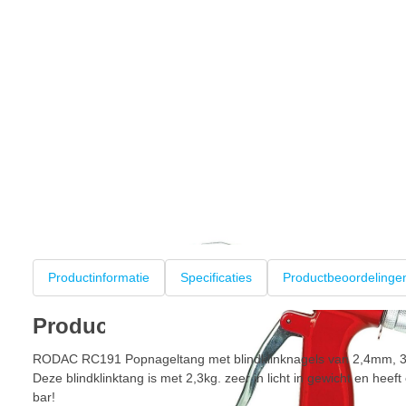
Productinformatie
Specificaties
Productbeoordelinge
Productinformatie
RODAC RC191 Popnageltang met blindklinknagels van 2,4mm,
Deze blindklinktang is met 2,3kg. zeer in licht in gewicht en hee
bar!