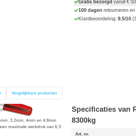
Gratis bezorgd
vanaf € 50
100 dagen
retourneren en 
Klantbeoordeling:
9,5/10
(3
n
Vergelijkbare producten
Specificaties van
8300kg
 3mm, 3,2mm, 4mm en 4,8mm.
ft een maximale werkdruk van 6,3
Art. nr.