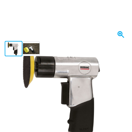
View larger image
View larger image
Op voorraad
€ 192,
86
incl. BTW
Aantal
In mijn winkelwagen
Voor 23:59 uur besteld,
maandag bezorgd
Gratis bezorgd
vanaf € 50,-
100 dagen
retourneren en ruilen