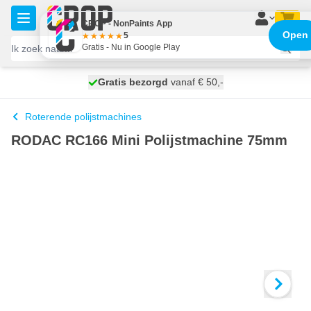
Ga naar de inhoud
CROP - NonPaints App
Open
5
Gratis - Nu in Google Play
100 dagen
Gratis bezorgd
vanaf € 50,-
maandag bezorgd
Roterende polijstmachines
RODAC RC166 Mini Polijstmachine 75mm