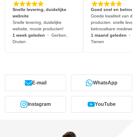
Snelle levering, duidelijke
Goed snel en betrouw
website
Goede kwaliteit van de
Snelle levering, duidelijke
producten. snelle leveri
website, mooie producten!
betrouwbare medewerk
1 week geleden
·
Gerben,
1 maand geleden
·
J
Druten
Tienen
E-mail
WhatsApp
Instagram
YouTube