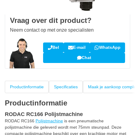
Klantbeoordeling:
9,5/10
(34.283 reviews)
Vraag over dit product?
Neem contact op met onze specialisten
Bel
E-mail
WhatsApp
Chat
Productinformatie
Specificaties
Maak je aankoop compl
Productinformatie
RODAC RC166 Polijstmachine
RODAC RC166
Polijstmachine
is een pneumatische
polijstmachine die geleverd wordt met 75mm steunpad. Deze
compacte polijstmachine beschikt over een krachtige motor met