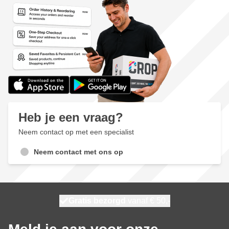
Heb je een vraag?
Neem contact op met een specialist
Neem contact met ons op
100 dagen
Gratis bezorgd
vanaf € 50,-
maandag bezorgd