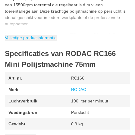
een 15500rpm toerental die regelbaar is d.m.v. een
toerentalregelaar. Deze krachtige polijstmachine op perslucht is
ideaal geschikt voor in iedere werkplaats of de professionele
autopoetser.
Mini polijstmachine voor 75mm polijstschijven
Volledige productinformatie
RODAC RC166
Poetsmachine
is geschikt voor het polijsten met
75mm velcro polijstschijven. Hierdoor is deze compacte
Specificaties van RODAC RC166
polijstmachine ideaal geschikt voor het polijsten van spotrepair en
kleine oppervlakken. Dankzij het kleine formaat en toch krachtige
Mini Polijstmachine 75mm
motor, is deze polijstmachine ook de perfecte machine om
moeilijk bereikbare plekken te polijsten zoals dorpels, spoilers en
Art. nr.
RC166
rondom kentekenplaten.
Merk
RODAC
Kenmerken van de RODAC RC166
Luchtverbruik
190 liter per minuut
Spindel maat: M6
Diameter schijf 75mm
Voedingsbron
Perslucht
Toerental: 2500rpm
Gewicht
0.9 kg
Luchtverbruik: 255 liter per minuut