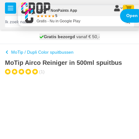
Ga naar de inhoud
CROP - NonPaints App
Open
5
Gratis - Nu in Google Play
100 dagen
Gratis bezorgd
vanaf € 50,-
morgen bezorgd
MoTip / Dupli Color spuitbussen
MoTip Airco Reiniger in 500ml spuitbus
(1)