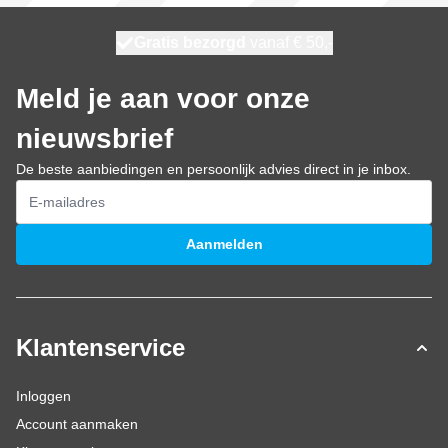
100 dagen
Gratis bezorgd
vanaf € 50,-
morgen bezorgd
Meld je aan voor onze
nieuwsbrief
De beste aanbiedingen en persoonlijk advies direct in je inbox.
E-mailadres
Aanmelden
Klantenservice
Inloggen
Account aanmaken