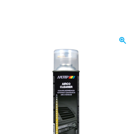
Op voorraad
€ 16,
54
incl. BTW
Aantal
In mijn winkelwagen
Voor 23:59 uur besteld,
morgen bezorgd
Gratis bezorgd
vanaf € 50,-
100 dagen
retourneren en ruilen
Klantbeoordeling:
9,5/10
(34.269 reviews)