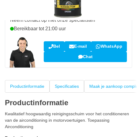
Vraag over dit product?
Neem contact op met onze specialisten
Bereikbaar tot 21:00 uur
Bel
E-mail
WhatsApp
Chat
Productinformatie
Specificaties
Maak je aankoop compl
Productinformatie
Kwalitatief hoogwaardig reinigingsschuim voor het conditioneren
van de airconditioning in motorvoertuigen. Toepassing
Airconditioning