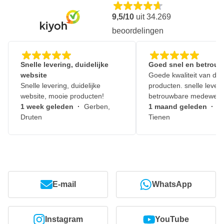
9,5/10
uit
34.269
beoordelingen
Snelle levering, duidelijke
Goed snel en betrouw
website
Goede kwaliteit van de
Snelle levering, duidelijke
producten. snelle leveri
website, mooie producten!
betrouwbare medewerk
1 week geleden
·
Gerben,
1 maand geleden
·
J
Druten
Tienen
E-mail
WhatsApp
Instagram
YouTube