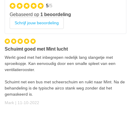
5
/5
Gebaseerd op
1 beoordeling
Schrijf jouw beoordeling
Schuimt goed met Mint lucht
Werkt goed met het inbegrepen redelijk lang slangetje met
sproeikopje. Kan eenvoudig door een smalle spleet van een
ventilatierooster.
Schuimt net een bus met scheerschuim en ruikt naar Mint. Na de
behandeling is de typische airco stank weg zonder dat het
gemaskeerd is.
11 oktober 2022
Mark |
11-10-2022