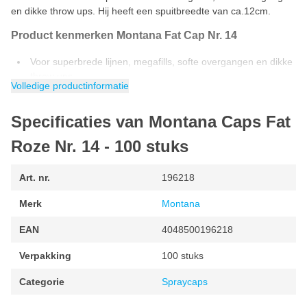
en dikke throw ups. Hij heeft een spuitbreedte van ca.12cm.
Product kenmerken Montana Fat Cap Nr. 14
Voor superbrede lijnen, megafills, softe overgangen en dikke
throw ups.
Volledige productinformatie
Gemiddelde spuitbreedte: ca.12cm
Geschikt voor alle Montana spuitbussen
Specificaties van Montana Caps Fat
Roze Nr. 14 - 100 stuks
Art. nr.
196218
Merk
Montana
EAN
4048500196218
Verpakking
100 stuks
Categorie
Spraycaps