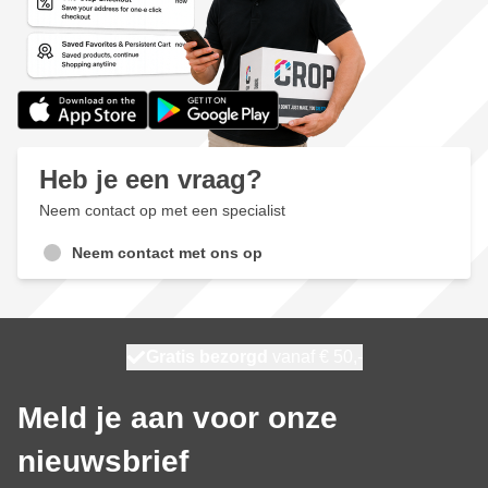
Heb je een vraag?
Neem contact op met een specialist
Neem contact met ons op
100 dagen
Gratis bezorgd
vanaf € 50,-
morgen bezorgd
Meld je aan voor onze
nieuwsbrief