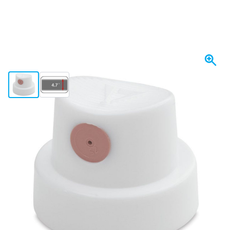
View larger image
View larger image
Op voorraad
€ 24,
83
incl. BTW
Aantal
In mijn winkelwagen
Voor 23:59 uur besteld,
morgen bezorgd
Gratis bezorgd
vanaf € 50,-
100 dagen
retourneren en ruilen