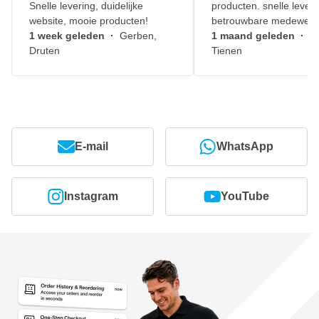
Snelle levering, duidelijke
producten. snelle leveri
website, mooie producten!
betrouwbare medewerk
1 week geleden
·
Gerben,
1 maand geleden
·
J
Druten
Tienen
E-mail
WhatsApp
Instagram
YouTube