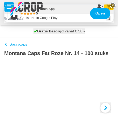
Ga naar de inhoud
×
CROP - NonPaints App
Open
5
Gratis - Nu in Google Play
100 dagen
Gratis bezorgd
vanaf € 50,-
morgen bezorgd
Spraycaps
Montana Caps Fat Roze Nr. 14 - 100 stuks