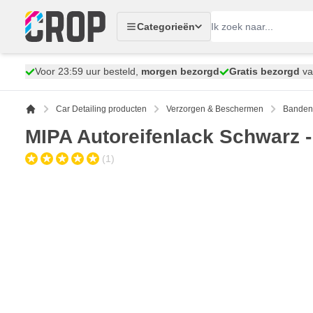
Ga naar de inhoud
Categorieën
Voor 23:59 uur besteld,
morgen bezorgd
Gratis bezorgd
va
Car Detailing producten
Verzorgen & Beschermen
Banden
MIPA Autoreifenlack Schwarz -
(1)