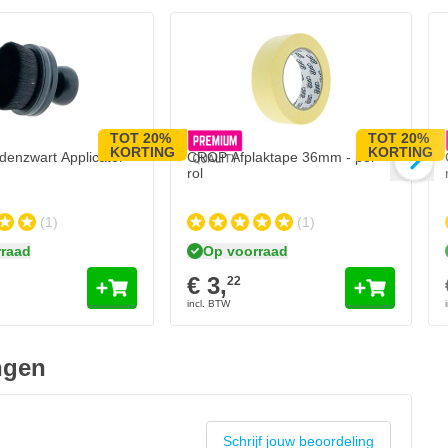
TOT 20%
TOT 20%
KORTING
KORTING
enzwart Applicator
CROP Afplaktape 36mm - per
rol
(1)
(1)
raad
Op voorraad
€ 3,
22
ngen
Schrijf jouw beoordeling