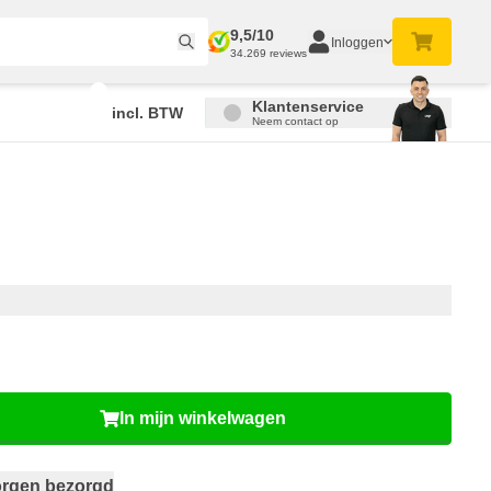
9,5/10
Inloggen
34.269 reviews
Klantenservice
incl. BTW
Neem contact op
In mijn winkelwagen
rgen bezorgd