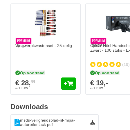
CROP Nitril Handschoen
€ 19,-
Stofdroog: 15 minuten
Op voorraad
Hanteerbaar: 1 uur
Aantal
Uitvoering
Wegwerpkwastenset - 25-delig
CROP Nitril Handsch
Zwart - 100 stuks - Ex
(19)
Op voorraad
Op voorraad
€ 28,
€ 19,-
44
Downloads
msds-veiligheidsblad-nl-mipa-
autoreifenlack.pdf