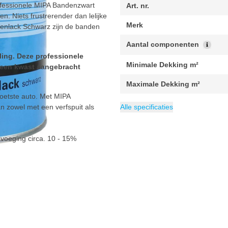
ofessionele MIPA Bandenzwart
Art. nr.
. Niets frustrerender dan lelijke
Merk
fenlack Schwarz zijn de banden
Aantal componenten
ing. Deze professionele
Minimale Dekking m²
een kwast aangebracht
Maximale Dekking m²
poetste auto. Met MIPA
EAN
Verpakking
Inhoud
Categorie
4016176012088
1 liter
Bandenzwart
1 stuk
 zowel met een verfspuit als
Alle specificaties
evoeging circa. 10 - 15%