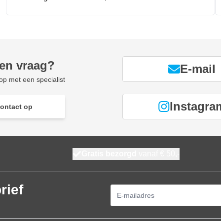
een vraag?
E-mail
p met een specialist
Instagra
ontact op
Gratis bezorgd
vanaf € 50,-
rief
E-mailadres