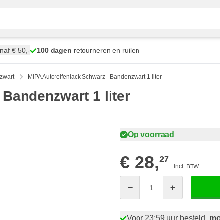
naf € 50,-
100 dagen
retourneren en ruilen
zwart
MIPA Autoreifenlack Schwarz - Bandenzwart 1 liter
 Bandenzwart 1 liter
Op voorraad
€ 28,
27
incl. BTW
Aantal
Voor 23:59 uur besteld,
mo