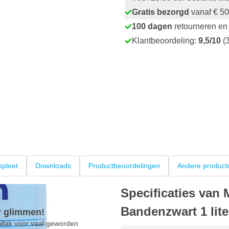
Gratis bezorgd
vanaf € 50
100 dagen
retourneren en 
Klantbeoordeling:
9,5/10
(3
pleet
Downloads
Productbeoordelingen
Andere product
Specificaties van 
Bandenzwart 1 lite
r glimmen!
allak voor vaal geworden