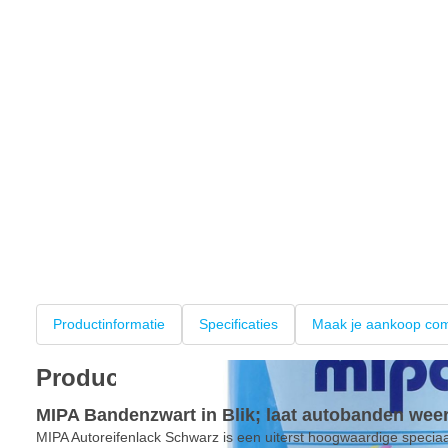
Productinformatie
Specificaties
Maak je aankoop com
Productinformatie
MIPA Bandenzwart in Blik; laat autobanden wee
MIPA Autoreifenlack Schwarz is een uiterst hoogwaardige specia