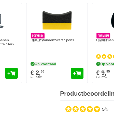
en Zwart - 100 stuks - Extra Sterk
In mijn winkelwagen
oenen
CROP Bandenzwart Spons
CROP Band
tra Sterk
Op voorraad
Op voor
€ 2,
€ 9,
60
95
Productbeoordeli
5
/5