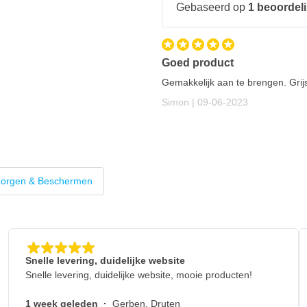
Gebaseerd op
1 beoordel
Goed product
Gemakkelijk aan te brengen. Gri
9 juni 2023
Simon |
09-06-2023
zorgen & Beschermen
Snelle levering, duidelijke website
Snelle levering, duidelijke website, mooie producten!
1 week geleden
·
Gerben, Druten