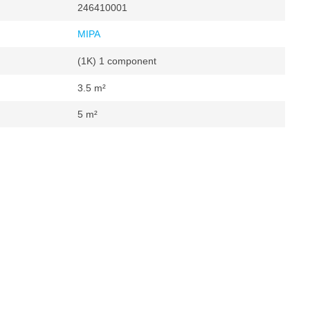
246410001
MIPA
(1K) 1 component
3.5 m²
5 m²