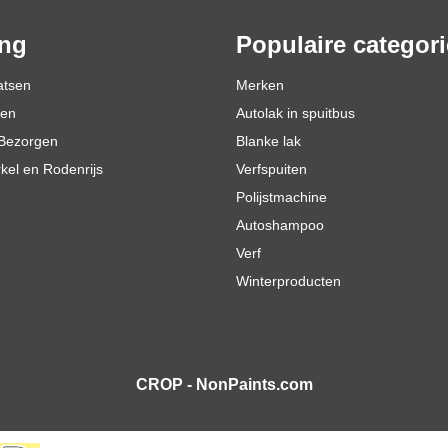
ing
Populaire categor
atsen
Merken
den
Autolak in spuitbus
Bezorgen
Blanke lak
rkel en Rodenrijs
Verfspuiten
Polijstmachine
Autoshampoo
Verf
Winterproducten
CROP - NonPaints.com