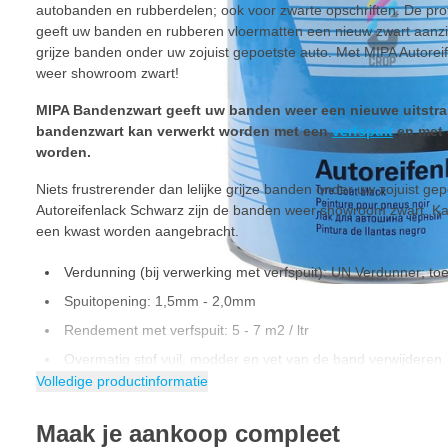
autobanden en rubberdelen; ook voor zwarte opschriften. De pr
geeft uw banden en rubberen vloermatten een nieuw zwart aanzien
grijze banden onder uw zojuist gepoetste auto. Met MIPA Autorei
weer showroom zwart!
MIPA Bandenzwart geeft uw banden weer een nieuwe uitstral
bandenzwart kan verwerkt worden met een
verfspuit
en met 
worden.
Niets frustrerender dan lelijke grijze banden onder uw zojuist ge
Autoreifenlack Schwarz zijn de banden weer showroom zwart. Kan
een kwast worden aangebracht.
Verdunning (bij verwerking met verfspuit): UN Verdunner; to
Spuitopening: 1,5mm - 2,0mm
Rendement met verfspuit: 5 - 7 m2 / ltr
Overmatig stof vuil, modder en vet van de band verwijderen.
Volledige productinformatie
Bandenzwart met een niet te grove kwast aanbrengen.
Goed laten drogen.
Maak je aankoop compleet
Droging (bij Objecttemp. 20° C):