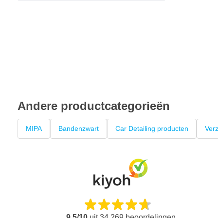
Andere productcategorieën
MIPA
Bandenzwart
Car Detailing producten
Ver
9,5/10
uit
34.269
beoordelingen