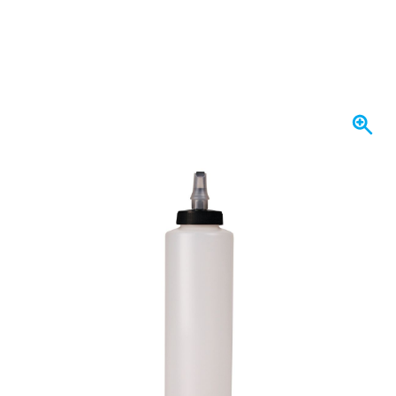
Binnenkort op voorraad
€ 4,
15
incl. BTW
Houd me op de hoogte
Gratis bezorgd
vanaf € 50,-
100 dagen
retourneren en ruilen
Klantbeoordeling:
9,5/10
(34.291 reviews)