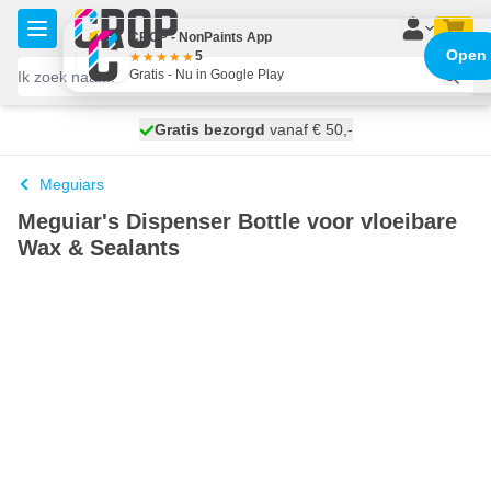
Ga naar de inhoud
CROP - NonPaints App
Open
5
Gratis - Nu in Google Play
100 dagen
Gratis bezorgd
vanaf € 50,-
morgen bezorgd
Meguiars
Meguiar's Dispenser Bottle voor vloeibare
Wax & Sealants