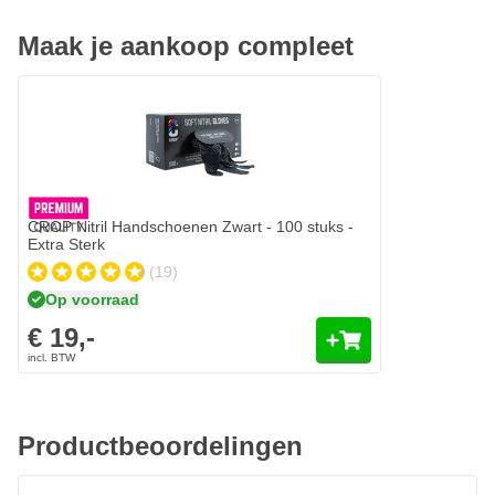
Maak je aankoop compleet
CROP Nitril Handschoenen Zwart - 100 stuks - Extra Sterk
€ 19,-
Op voorraad
Aantal
Uitvoering
In mijn winkelwagen
CROP Nitril Handschoenen Zwart - 100 stuks -
Extra Sterk
(19)
Op voorraad
€ 19,-
Productbeoordelingen