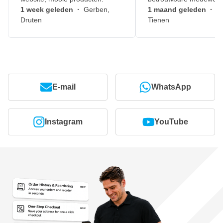
1 week geleden
·
Gerben,
1 maand geleden
·
J
Druten
Tienen
E-mail
WhatsApp
Instagram
YouTube