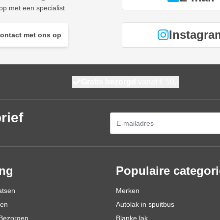
p met een specialist
Instagra
ontact met ons op
Gratis bezorgd
vanaf € 50,-
rief
E-mailadres
ing
Populaire categor
atsen
Merken
den
Autolak in spuitbus
Bezorgen
Blanke lak