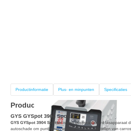
Productinformatie
Plus- en minpunten
Specificaties
Productinformatie
GYS GYSpot 3904 Spotter
GYS GYSpot 3904 Spotter
is een gespecialiseerd lasapparaat da
autoschade om puntlassen te maken bij het herstellen van carro