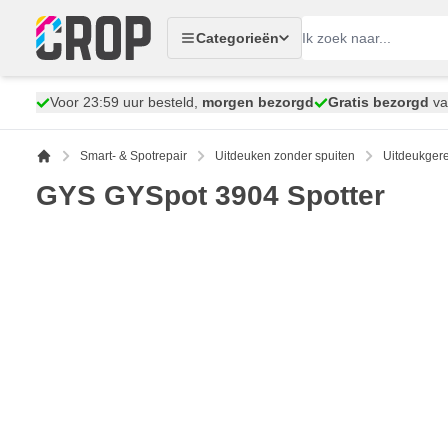
Ga naar de inhoud
Categorieën
Voor 23:59 uur besteld,
morgen bezorgd
Gratis bezorgd
va
Smart- & Spotrepair
Uitdeuken zonder spuiten
Uitdeukger
GYS GYSpot 3904 Spotter