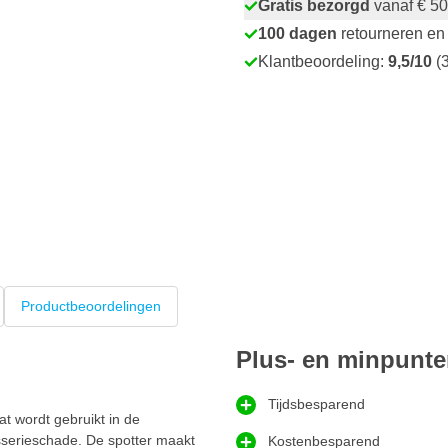
Gratis bezorgd
vanaf € 50
100 dagen
retourneren en 
Klantbeoordeling:
9,5/10
(3
Productbeoordelingen
Plus- en minpunt
Tijdsbesparend
t wordt gebruikt in de
sserieschade. De spotter maakt
Kostenbesparend