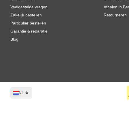
Veelgestelde vragen
Afhalen in Be
Zakelijk bestellen
Retourneren
Particulier bestellen
Garantie & reparatie
Blog
Taal
NL
GYS GYSpot 3904 Spotter
Op voorraad