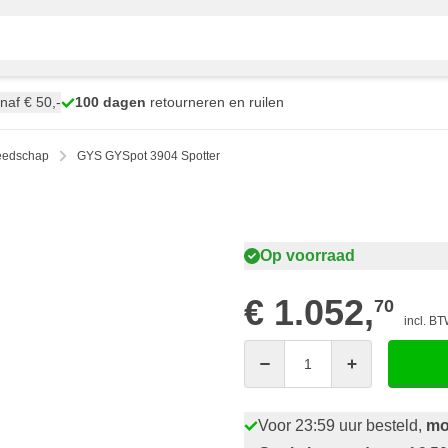
naf € 50,-
100 dagen
retourneren en ruilen
eedschap
GYS GYSpot 3904 Spotter
Op voorraad
€ 1.052,
70
incl. B
Aantal
Voor 23:59 uur besteld,
mo