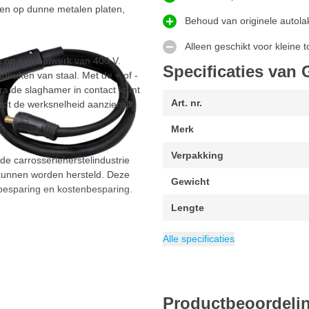
ren op dunne metalen platen,
Behoud van originele autola
Alleen geschikt voor kleine 
n op een netwerk van 400 V.
Specificaties van
deuken van staal. Met de + of -
ra de slaghamer in contact komt
Art. nr.
rdt de werksnelheid aanzienlijk
Merk
Verpakking
de carrosserieherstelindustrie
kunnen worden hersteld. Deze
Gewicht
sbesparing en kostenbesparing.
Lengte
Breedte
Voedingsbron
EAN
Afmeting
Hoogte
Categorie
3154020052222
260 mm
235 mm
360 x 260 x 235
Uitdeuken zonder
Werkt op ne
Alle specificaties
Productbeoordeli