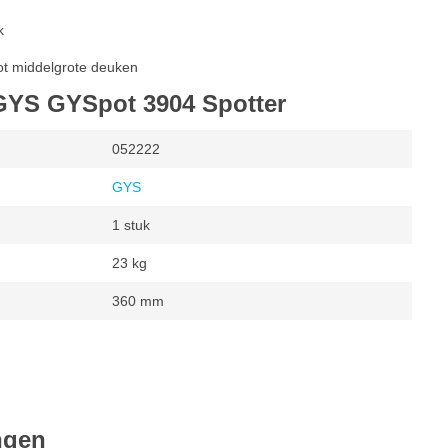
k
tot middelgrote deuken
 GYS GYSpot 3904 Spotter
052222
GYS
1 stuk
23 kg
360 mm
mm
 spuiten
tstroom
ngen