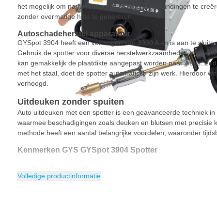
het mogelijk om nauwkeurige en stevige lasverbindingen te creë
zonder overmatige hitte te genereren.
Autoschadeherstel apparatuur
GYSpot 3904 heeft een vermogen van 3900 A en is aan te sluite
Gebruik de spotter voor diverse herstelwerkzaamheden en het uit
kan gemakkelijk de plaatdikte aangepast worden naar wens. Zod
met het staal, doet de spotter automatisch zijn werk. Hierdoor wo
verhoogd.
Uitdeuken zonder spuiten
Auto uitdeuken met een spotter is een geavanceerde techniek in 
waarmee beschadigingen zoals deuken en blutsen met precisie 
methode heeft een aantal belangrijke voordelen, waaronder tijd
Kenmerken GYS GYSpot 3904 Spotter
Gebruiksvriendelijk
Volledige productinformatie
Synergieregeling
Voorgeprogrammeerde instellingen
Inclusief slaghamer en accessoiredoos