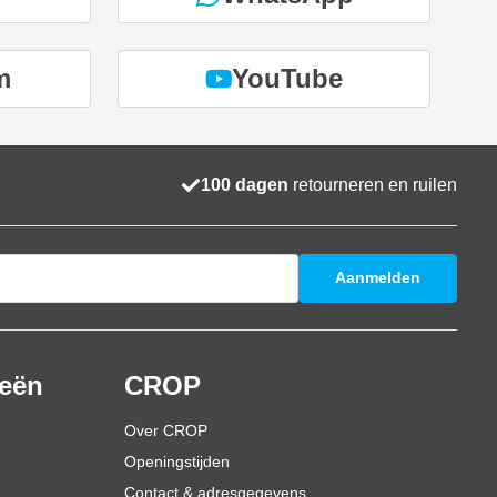
m
YouTube
100 dagen
retourneren en ruilen
Aanmelden
ieën
CROP
Over CROP
Openingstijden
Contact & adresgegevens