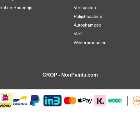
rkel en Rodenrijs
Verfspuiten
Polijstmachine
Autoshampoo
Verf
Winterproducten
CROP - NonPaints.com
€ 1.052