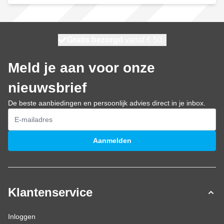
100 dagen
Gratis bezorgd
vanaf € 50,-
morgen bezorgd
Meld je aan voor onze
nieuwsbrief
De beste aanbiedingen en persoonlijk advies direct in je inbox.
E-mailadres
Aanmelden
Klantenservice
Inloggen