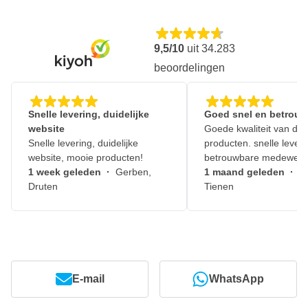
9,5/10
uit
34.283
beoordelingen
Snelle levering, duidelijke
Goed snel en betrouw
website
Goede kwaliteit van de
Snelle levering, duidelijke
producten. snelle leveri
website, mooie producten!
betrouwbare medewerk
1 week geleden
·
Gerben,
1 maand geleden
·
J
Druten
Tienen
E-mail
WhatsApp