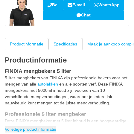
Bel
E-mail
WhatsApp
Chat
Productinformatie
Specificaties
Maak je aankoop compl
Productinformatie
FINIXA mengbekers 5 liter
5 liter mengbekers van FINIXA zijn professionele bekers voor het
mengen van alle
autolakken
en alle soorten verf. Deze FINIXA
mengbekers met 5000ml inhoud zijn voorzien van 10
verschillende mengverhoudingen, waardoor je iedere lak
nauwkeurig kunt mengen tot de juiste mengverhouding.
Professionele 5 liter mengbeker
Deze FINIXA mengbeker met 5 liter inhoud is een hoogwaardige
beker voor professioneel gebruik. Deze mengbekers zijn voorzien
Volledige productinformatie
van steunvoetjes tegen koude-overdracht bij het mixen.