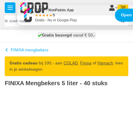
Ga naar de inhoud
CROP - NonPaints App
Open
5
Gratis - Nu in Google Play
100 dagen
Gratis bezorgd
vanaf € 50,-
morgen bezorgd
FINIXA mengbekers
Gratis cadeau
bij 100,- aan
COLAD
,
Finixa
of
Hamach
: kies
in je winkelwagen
FINIXA Mengbekers 5 liter - 40 stuks