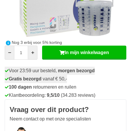
49
1 stuk
€ 113,
81
4 stuks
€ 107,
BESPAAR 5%
p/st.
€ 113,
49
incl. BTW
Nog
3
erbij voor
5
% korting
Aantal
In mijn winkelwagen
Voor 23:59 uur besteld,
morgen bezorgd
Gratis bezorgd
vanaf € 50,-
100 dagen
retourneren en ruilen
Klantbeoordeling:
9,5/10
(34.283 reviews)
Vraag over dit product?
Neem contact op met onze specialisten