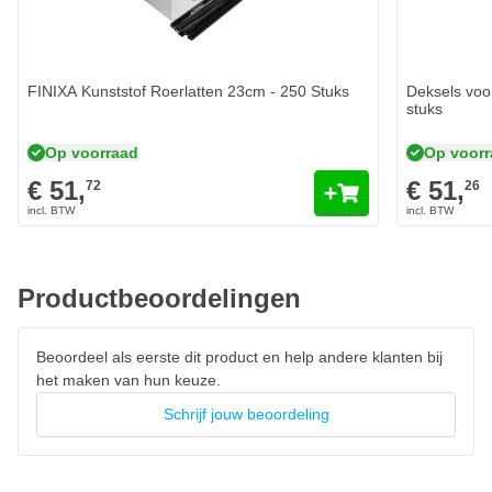
bang hoeft te zijn dat er stof of vuil in komt.
FINIXA Kunststof Roerlatten 23cm - 250 Stuks
Deksels voo
stuks
Op voorraad
Op voor
€ 51,
€ 51,
72
26
Productbeoordelingen
Beoordeel als eerste dit product en help andere klanten bij
het maken van hun keuze.
Schrijf jouw beoordeling