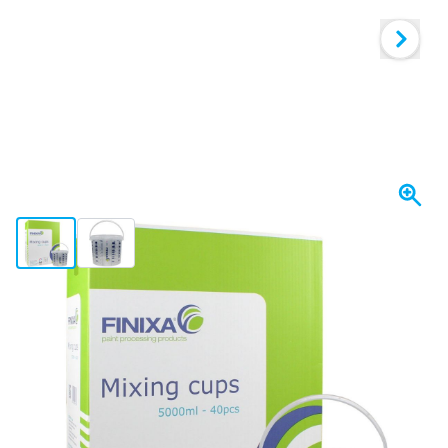
View larger image
View larger image
Op voorraad
Uitvoering
FINIXA Mengbekers 5 liter - 40 stuks
Kies je aantal