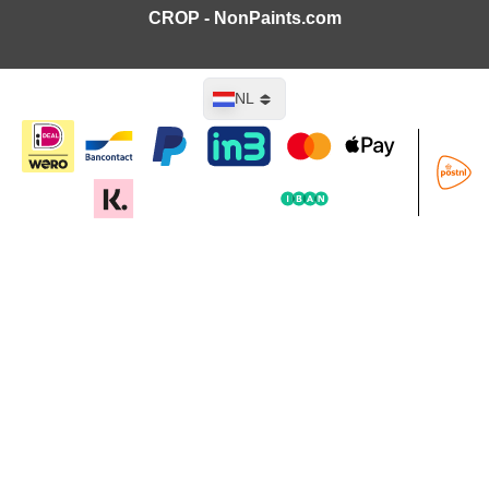
CROP - NonPaints.com
Taal
NL
In mijn winkelwagen