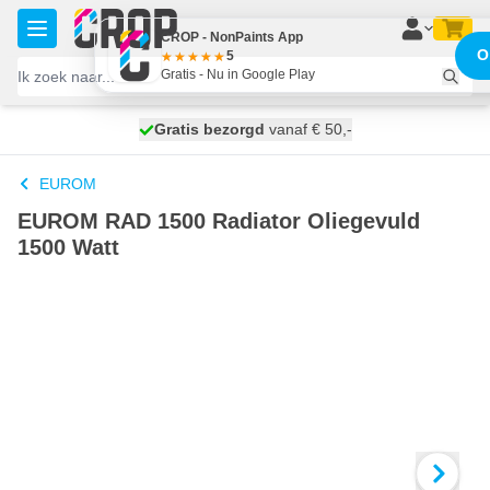
Ga naar de inhoud
CROP - NonPaints App
O
5
Gratis - Nu in Google Play
100 dagen
Gratis bezorgd
vanaf € 50,-
morgen bezorgd
EUROM
EUROM RAD 1500 Radiator Oliegevuld
1500 Watt