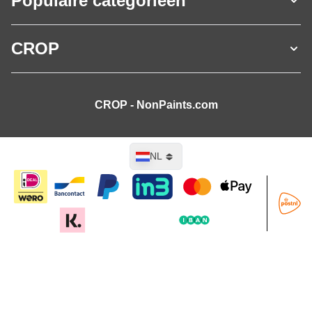
Populaire categorieën
CROP
CROP - NonPaints.com
Taal
NL
In mijn winkelwagen