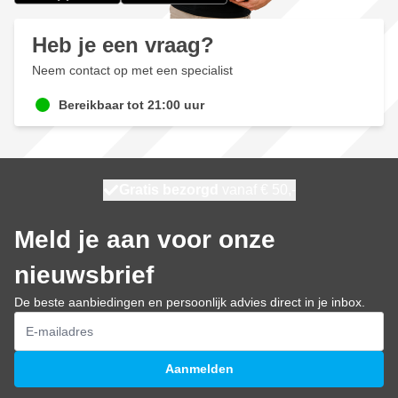
Heb je een vraag?
Neem contact op met een specialist
Bereikbaar tot 21:00 uur
100 dagen
Gratis bezorgd
vanaf € 50,-
morgen bezorgd
Meld je aan voor onze
nieuwsbrief
De beste aanbiedingen en persoonlijk advies direct in je inbox.
E-mailadres
Aanmelden