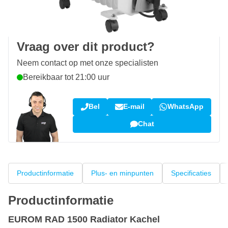
100 dagen
retourneren en ruilen
Klantbeoordeling:
9,5/10
(34.269 reviews)
Vraag over dit product?
Neem contact op met onze specialisten
Bereikbaar tot 21:00 uur
Bel
E-mail
WhatsApp
Chat
Productinformatie
Plus- en minpunten
Specificaties
Productinformatie
EUROM RAD 1500 Radiator Kachel