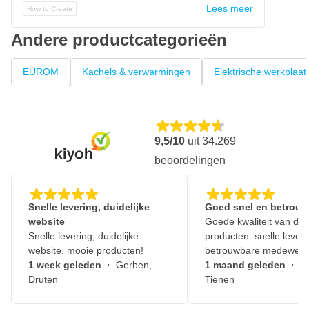
Lees meer
How to Create
Andere productcategorieën
EUROM
Kachels & verwarmingen
Elektrische werkplaat
9,5/10
uit
34.269
beoordelingen
Snelle levering, duidelijke
Goed snel en betrouw
website
Goede kwaliteit van de
Snelle levering, duidelijke
producten. snelle leveri
website, mooie producten!
betrouwbare medewerk
1 week geleden
·
Gerben,
1 maand geleden
·
J
Druten
Tienen