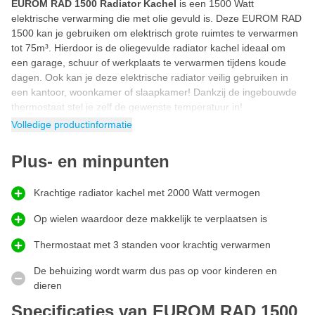
EUROM RAD 1500 Radiator Kachel
is een 1500 Watt
elektrische verwarming die met olie gevuld is. Deze EUROM RAD
1500 kan je gebruiken om elektrisch grote ruimtes te verwarmen
tot 75m³. Hierdoor is de oliegevulde radiator kachel ideaal om
een garage, schuur of werkplaats te verwarmen tijdens koude
dagen. Ook kan je deze elektrische radiator veilig gebruiken in
een kantoor, woonkamer of slaapkamer! Dankzij de ingebouwde
thermostaat stel je zelf de gewenste temperatuur in!
Volledige productinformatie
Oliegevulde kachel
Oliegevulde kachel van EUROM werkt stil omdat het simpelweg
Plus- en minpunten
geen geluid maakt. Doordat de radiator kachel oliegevuld is, blijft
de ruimte waarin deze staat langdurig op temperatuur omdat de
olie in de radiator lang warm blijft. Daarnaast is een elektrisch olie
Krachtige radiator kachel met 2000 Watt vermogen
gevulde kachel makkelijk in gebruik en gaat jarenlang mee.
Op wielen waardoor deze makkelijk te verplaatsen is
Radiator kachel elektrisch
Thermostaat met 3 standen voor krachtig verwarmen
Doordat deze
radiator kachel elektrisch
werkt kan je deze
overal gebruiken waar stroom aanwezig is. Steek de stekker in
De behuizing wordt warm dus pas op voor kinderen en
het stopcontact en begin direct met het elektrisch verwarmen van
dieren
de ruimte naar wens. Dankzij de 1,5 meter stroomkabel heb je
voldoende lengte om deze elektrische radiator kachel neer te
Specificaties van EUROM RAD 1500