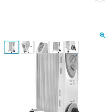
View larger image
View larger image
View larger image
View larger image
View larger image
+2
Op voorraad
€ 93,
59
incl. BTW
Aantal
In mijn winkelwagen
Voor 23:59 uur besteld,
morgen bezorgd
Gratis bezorgd
vanaf € 50,-