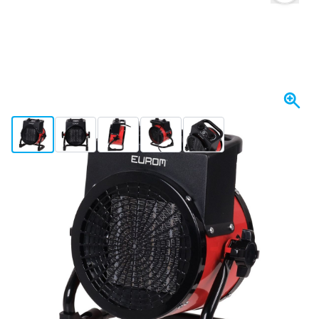
View larger image
View larger image
View larger image
View larger image
View larger image
Binnenkort op voorraad
€ 40,
10
incl. BTW
Houd me op de hoogte
Gratis bezorgd
vanaf € 50,-
100 dagen
retourneren en ruilen