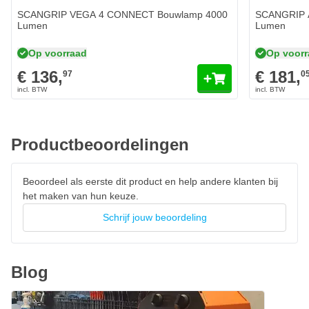
3 jaar fabrieksgarantie
SCANGRIP VEGA 4 CONNECT Bouwlamp 4000
SCANGRIP 
Lumen
Lumen
Op voorraad
Op voor
€ 136,
€ 181,
97
0
Productbeoordelingen
Beoordeel als eerste dit product en help andere klanten bij
het maken van hun keuze.
Schrijf jouw beoordeling
Blog