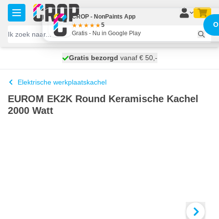
Ga naar de inhoud
CROP - NonPaints App
O
5
Gratis - Nu in Google Play
100 dagen
Gratis bezorgd
vanaf € 50,-
maandag bezorgd
Elektrische werkplaatskachel
EUROM EK2K Round Keramische Kachel
2000 Watt