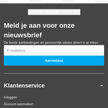
100 dagen
Gratis bezorgd
vanaf € 50,-
maandag bezorgd
Meld je aan voor onze
nieuwsbrief
De beste aanbiedingen en persoonlijk advies direct in je inbox.
E-mailadres
Aanmelden
Klantenservice
Inloggen
Account aanmaken