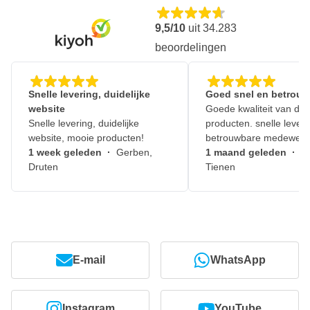
9,5/10
uit
34.283
beoordelingen
Snelle levering, duidelijke
Goed snel en betrouw
website
Goede kwaliteit van de
Snelle levering, duidelijke
producten. snelle leveri
website, mooie producten!
betrouwbare medewerk
1 week geleden
·
Gerben,
1 maand geleden
·
J
Druten
Tienen
E-mail
WhatsApp
Instagram
YouTube