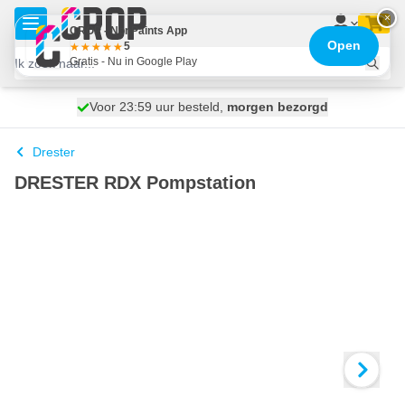
Ga naar de inhoud
×
CROP - NonPaints App
Open
5
Gratis - Nu in Google Play
Voor 23:59 uur besteld,
100 dagen
Gratis bezorgd
morgen bezorgd
Drester
DRESTER RDX Pompstation