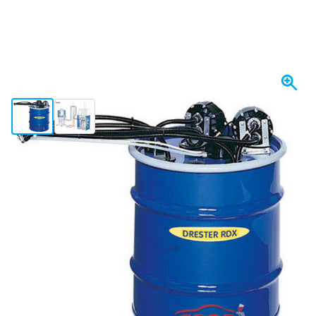
View larger image
View larger image
Op voorraad
€ 4.416,
50
incl. BTW
Aantal
In mijn winkelwagen
Voor 23:59 uur besteld,
morgen bezorgd
Gratis bezorgd
vanaf € 50,-
100 dagen
retourneren en ruilen