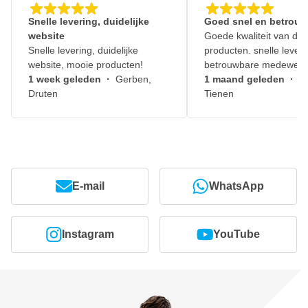
Snelle levering, duidelijke
Goed snel en betrouw
website
Goede kwaliteit van de
Snelle levering, duidelijke
producten. snelle leveri
website, mooie producten!
betrouwbare medewerk
1 week geleden
·
Gerben,
1 maand geleden
·
J
Druten
Tienen
E-mail
WhatsApp
Instagram
YouTube