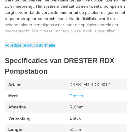
werk dat het werken met vervuilde gevaarlijke oplosmiddelen met
zich meebrengt. Het systeem bestaat uit een tweetal pompen en
zorgt ervoor dat de vervuilde thinner uit de pistolenreiniger in het
regenereerapparaat terecht komt. Na de distillatie wordt de
schone thinner vervolgens weer naar de spuitpistolenreiniger
overgebracht. Nooit meer: morsen, vieze stank, zwaar tillen.
Deze DRESTER RDX Pompstation is een onmisbaar apparaat
Volledige productinformatie
voor het overbrengen van oplosmiddelen!
Specificaties van DRESTER RDX
Werkt met 2 slijtvaste membraanpompen (3 jaar waarborg)
Werkt volledig op perslucht
Pompstation
Werkdruk: 7 tot 10 bar
Art. nr.
DRESTER-RDX-9012
Luchtverbruik: 250 ltr./min.
Volume nieuwe thinner: 12 liter
Merk
Drester
Volume vervuilde thinner: 12 liter en 40 liter
Afmeting
510mm
Maximum diameter: 510mm
Verpakking
1 stuk
Lengte
51 cm