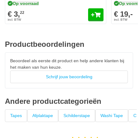
Kenmerken CROP Washi Tape 36mm
Op voorraad
Op voor
€ 3,
Water- en UV bestendig
€ 19,-
22
Laat geen lijmresten achter
Geschikt voor langdurige maskering en wet sanding
Dunne washi tape
Productbeoordelingen
Hoogwaardige acrylaatlijm
Zeer goede hechting en scheurbestendigheid
Beoordeel als eerste dit product en help andere klanten bij
Gemakkelijk af te rollen
het maken van hun keuze.
Schrijf jouw beoordeling
Andere productcategorieën
Tapes
Afplaktape
Schilderstape
Washi Tape
C