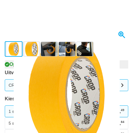
View larger image
View larger image
View larger image
View larger image
View larger image
Op voorraad
Uitvoering
CROP Washi Tape Oranje 36mm - per rol
Kies je aantal
49
1 stuk
€ 5,
84
5 stuks
€ 4,
BESPAAR 12%
p/st.