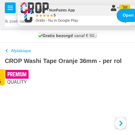
Ga naar de inhoud
CROP - NonPaints App
Open
5
Gratis - Nu in Google Play
100 dagen
Gratis bezorgd
vanaf € 50,-
morgen bezorgd
Afplaktape
CROP Washi Tape Oranje 36mm - per rol
G