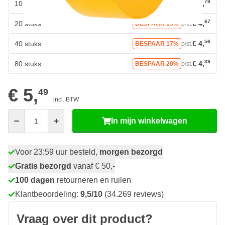
78
10 stuks
€ 4,
BESPAAR 13%
p/st.
67
20 stuks
€ 4,
BESPAAR 15%
p/st.
56
40 stuks
€ 4,
BESPAAR 17%
p/st.
39
80 stuks
€ 4,
BESPAAR 20%
p/st.
€ 5,
49
incl. BTW
Aantal
In mijn winkelwagen
Voor 23:59 uur besteld,
morgen bezorgd
Gratis bezorgd
vanaf € 50,-
100 dagen
retourneren en ruilen
Klantbeoordeling:
9,5/10
(34.269 reviews)
Vraag over dit product?