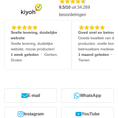
9,5/10
uit
34.269
beoordelingen
Snelle levering, duidelijke
Goed snel en betrouw
website
Goede kwaliteit van de
Snelle levering, duidelijke
producten. snelle leveri
website, mooie producten!
betrouwbare medewerk
1 week geleden
·
Gerben,
1 maand geleden
·
J
Druten
Tienen
E-mail
WhatsApp
Instagram
YouTube