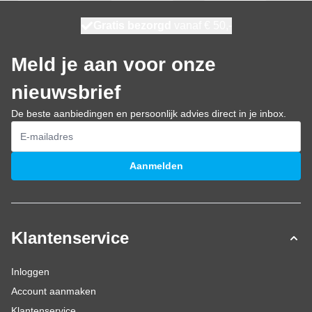
100 dagen
Gratis bezorgd
vanaf € 50,-
morgen bezorgd
Meld je aan voor onze
nieuwsbrief
De beste aanbiedingen en persoonlijk advies direct in je inbox.
E-mailadres
Aanmelden
Klantenservice
Inloggen
Account aanmaken
Klantenservice