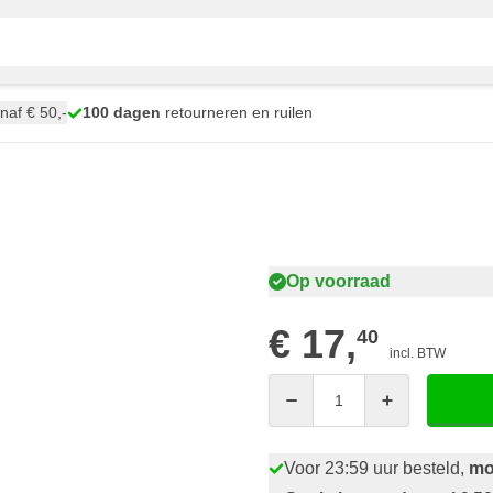
naf € 50,-
100 dagen
retourneren en ruilen
Op voorraad
€ 17,
40
incl. BTW
Aantal
Voor 23:59 uur besteld,
mo