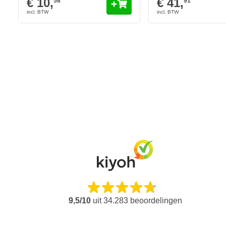
€ 10,
€ 41,
58
91
9,5/10
uit
34.283
beoordelingen