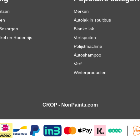
atsen
Merken
den
Autolak in spuitbus
Bezorgen
Blanke lak
rkel en Rodenrijs
Verfspuiten
Polijstmachine
Autoshampoo
Verf
Winterproducten
CROP - NonPaints.com