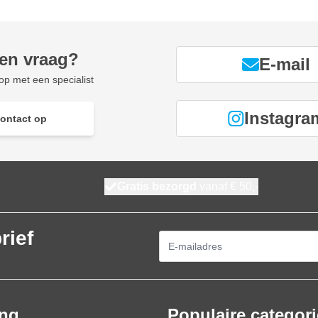
een vraag?
E-mail
p met een specialist
Instagra
ontact op
Gratis bezorgd
vanaf € 50,-
rief
E-mailadres
ing
Populaire categor