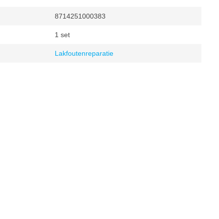
8714251000383
1 set
Lakfoutenreparatie