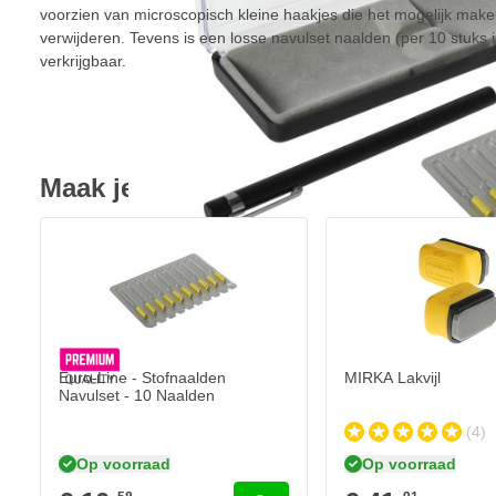
voorzien van microscopisch kleine haakjes die het mogelijk maken 
verwijderen. Tevens is een losse navulset naalden (per 10 stuks i
verkrijgbaar.
Maak je aankoop compleet
Euro-Line - Stofnaalden
MIRKA Lakvijl
Navulset - 10 Naalden
(4)
Op voorraad
Op voorraad