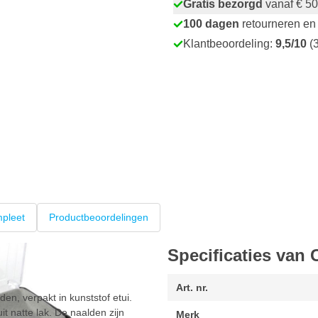
Gratis bezorgd
vanaf € 50
100 dagen
retourneren en 
Klantbeoordeling:
9,5/10
(3
pleet
Productbeoordelingen
Specificaties van 
Art. nr.
n, verpakt in kunststof etui.
it natte lak. De naalden zijn
Merk