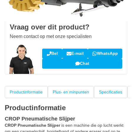
100 dagen
retourneren en ruilen
Klantbeoordeling:
9,5/10
(34.269 reviews)
Vraag over dit product?
Neem contact op met onze specialisten
Bel
E-mail
WhatsApp
Chat
Productinformatie
Plus- en minpunten
Specificaties
Productinformatie
CROP Pneumatische Slijper
CROP Pneumatische Slijper
is een machine die op lucht werkt
om een caramelschijf, borstelband of andere eraser pad op te