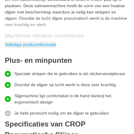
plaatsen. Deze satineermachine heeft de vorm van een haakse
slijper met beschermkap waardoor je veilig kan strippen en
slijpen. Doordat de lucht slijper pneumatisch werkt is de machine
zeer krachtig en sterk.
Machinaal stickers verwijderen
Machinaal stickers verwijderen
doe je met deze slijper. De
Volledige productinformatie
pneumatische stickerverwijderaar is een speciale machine om te
gebruiken met een caramelschijf. Dankzij het ergnomisch design
Plus- en minpunten
ligt de slijpmachine comfortabel in de hand tijdens het verwijderen
van stickers en lijmresten. Het toerental is begrensd waardoor je
Speciale stripper die te gebruiken is als stickerverwijderaar
niet bang hoef te zijn om te veel snelheid te maken.
Snel stickers van auto verwijderen
Doordat de slijper op lucht werkt is deze zeer krachtig
Heb je een auto vol stickers en wil je deze snel verwijderen? Met
Slijpmachine ligt comfortabel in de hand dankzij het
deze pneumatische stickerverwijderaar verwijder je makkelijk en
ergonomisch design
snel de complete belettering van een auto zonder de lak te
beschadigen. Het unieke aan deze stickerverwijderaar met
Je hebt perslucht nodig om de slijper te gebruiken
caramelschijf is dat deze ook direct de lijmresten zal verwijderen.
Ideaal voor reclamebedrijven!
Specificaties van CROP
Slijpmachine voor borstelband en slijpschijf