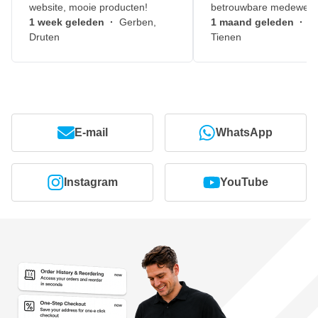
website, mooie producten!
betrouwbare medewerk
1 week geleden
·
Gerben,
1 maand geleden
·
J
Druten
Tienen
E-mail
WhatsApp
Instagram
YouTube