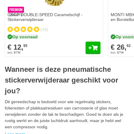
CROP DOUBLE-SPEED Caramelschijf -
MONTI MBX 
Stickerverwijderaar
en Borstelb
(14)
Op voorraad
Op voor
€ 12,
€ 26,
95
92
Wanneer is deze pneumatische
stickerverwijderaar geschikt voor
jou?
Dit gereedschap is bedoeld voor wie regelmatig stickers,
folieresten of plakkaatresiduen van carrosserie of glas moet
verwijderen zonder de lak te beschadigen. Goed te doen als je
rustig werkt en de juiste luchtdruk aanhoudt, maar je hebt wel
een compressor nodig.