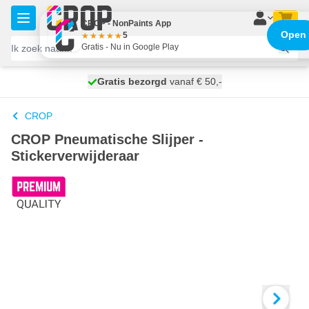
Ga naar de inhoud
CROP - NonPaints App
Open
5
Gratis - Nu in Google Play
100 dagen
Gratis bezorgd
vanaf € 50,-
morgen bezorgd
CROP
CROP Pneumatische Slijper -
Stickerverwijderaar