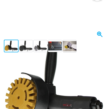
View larger image
View larger image
View larger image
View larger image
View larger image
+6
Op voorraad
€ 166,
13
incl. BTW
Aantal
In mijn winkelwagen
Voor 23:59 uur besteld,
morgen bezorgd
Gratis bezorgd
vanaf € 50,-