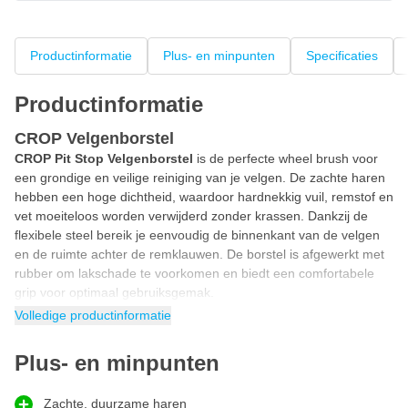
Productinformatie
Plus- en minpunten
Specificaties
Productinformatie
CROP Velgenborstel
CROP Pit Stop Velgenborstel
is de perfecte wheel brush voor
een grondige en veilige reiniging van je velgen. De zachte haren
hebben een hoge dichtheid, waardoor hardnekkig vuil, remstof en
vet moeiteloos worden verwijderd zonder krassen. Dankzij de
flexibele steel bereik je eenvoudig de binnenkant van de velgen
en de ruimte achter de remklauwen. De borstel is afgewerkt met
rubber om lakschade te voorkomen en biedt een comfortabele
grip voor optimaal gebruiksgemak.
Volledige productinformatie
Wheel brush
Maak een snelle pitstop voor blinkende velgen met deze wheel
Plus- en minpunten
brush! Dankzij de flexibele steel bereik je moeiteloos de lastigste
hoekjes en smalle ruimtes. Buig de velgen borstel eenvoudig in
de gewenste positie voor een grondige reiniging zonder gedoe.
Zachte, duurzame haren