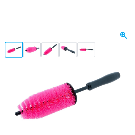
View larger image
View larger image
View larger image
View larger image
View larger image
+6
Op voorraad
Kies je aantal
23
1 stuk
€ 15,
47
5 stuks
€ 14,
BESPAAR 5%
p/st.
71
10 stuks
€ 13,
BESPAAR 10%
p/st.
€ 15,
23