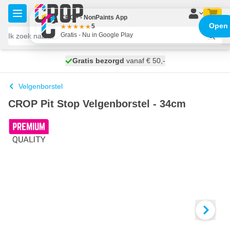
Ga naar de inhoud
CROP - NonPaints App
Open
5
Gratis - Nu in Google Play
100 dagen
Gratis bezorgd
vanaf € 50,-
maandag bezorgd
Velgenborstel
CROP Pit Stop Velgenborstel - 34cm