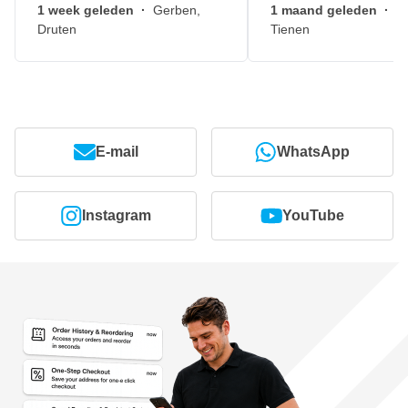
1 week geleden
·
Gerben,
1 maand geleden
·
J
Druten
Tienen
E-mail
WhatsApp
Instagram
YouTube