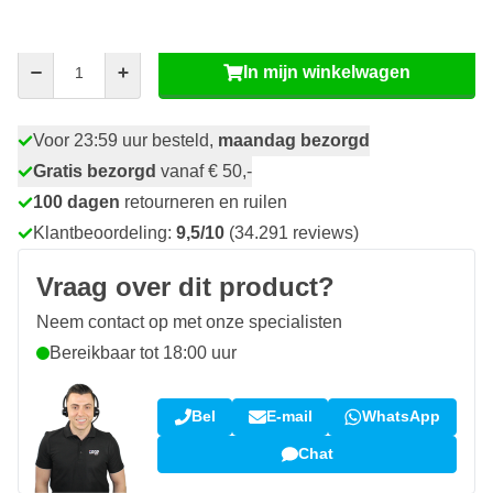
incl. BTW
Nog
4
erbij voor
5
% korting
Aantal
In mijn winkelwagen
Voor 23:59 uur besteld,
maandag bezorgd
Gratis bezorgd
vanaf € 50,-
100 dagen
retourneren en ruilen
Klantbeoordeling:
9,5/10
(34.291 reviews)
Vraag over dit product?
Neem contact op met onze specialisten
Bereikbaar tot 18:00 uur
Bel
E-mail
WhatsApp
Chat