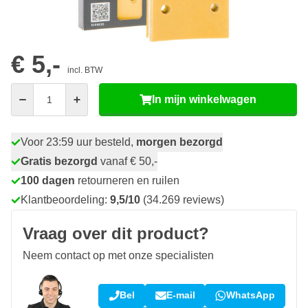
50
20 stuks
€ 4,
BESPAAR 10%
p/st.
€ 5,-
incl. BTW
Aantal
In mijn winkelwagen
Voor 23:59 uur besteld,
morgen bezorgd
Gratis bezorgd
vanaf € 50,-
100 dagen
retourneren en ruilen
Klantbeoordeling:
9,5/10
(34.269 reviews)
Vraag over dit product?
Neem contact op met onze specialisten
Bel
E-mail
WhatsApp