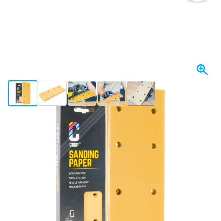
View larger image
View larger image
View larger image
View larger image
View larger image
+21
Op voorraad
Uitvoering
CROP GoldX Schuurstroken korrel 360 - 70x198mm - 10 stuks
Kies je aantal
1 stuk
€ 5,-
74
10 stuks
€ 4,
BESPAAR 5%
p/st.