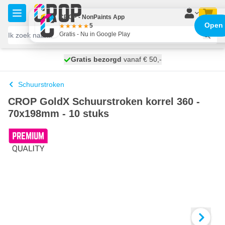
Ga naar de inhoud
CROP - NonPaints App
Open
5
Gratis - Nu in Google Play
100 dagen
Gratis bezorgd
vanaf € 50,-
morgen bezorgd
Schuurstroken
CROP GoldX Schuurstroken korrel 360 -
70x198mm - 10 stuks