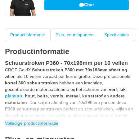
Chat
Productinformatie
Plus- en minpunten
Specificaties
Productinformatie
Schuurstroken P360 - 70x198mm per 10 vellen
CROP GoldX
Schuurstroken P360 met 70x198mm afmeting
zitten als 10 vellen verpakt per korrel grofte. Deze professionele
korrel 360 schuurstroken
hebben een krachtige,
gecontroleerde materiaalafname bij het schuren van
verf
,
lak
,
plamuur
,
hout
,
beits
,
vernis
,
metaal
,
kunststof
en
andere
materialen
. Dankzij de afmeting van 70x198mm passen deze
P360 schuurpapier stroken
perfect op schuurblokken, -vijlen en
vlakschuurmachines. De sterke papieren rug scheurt of breekt
het papier niet en blijft deze toch flexibel, zelfs niet bij het
Volledige productinformatie
intensief schuren. Door de 8 stofgaten in iedere schuurstrook
geniet je van een efficiënte stofafzuiging, wat resulteert in