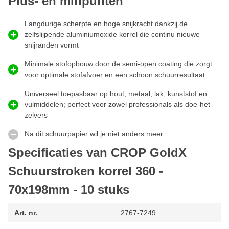
Plus- en minpunten
schoner werk, minder vollopen en een langere levensduur van
het schuurpapier.
Langdurige scherpte en hoge snijkracht dankzij de
Wanneer gebruik je schuurstroken korrel 360?
zelfslijpende aluminiumoxide korrel die continu nieuwe
snijranden vormt
Schuurstroken met korrel 360
gebruik je voor het
schuren
van
verf
,
lak
,
beits
,
vernis
,
plamuur
,
grondverf
,
primer
of andere
Minimale stofopbouw door de semi-open coating die zorgt
materialen
zoals
hout
,
MDF
,
metaal
,
kunststof
,
gelcoat
en
voor optimale stofafvoer en een schoon schuurresultaat
meer. Dankzij de fijne korrel krijgt je met deze P360 schuurstrook
een mooi schuurbeeld. Kortom, schuurstroken P360 gebruik je
Universeel toepasbaar op hout, metaal, lak, kunststof en
bijvoorbeeld voor:
vulmiddelen; perfect voor zowel professionals als doe-het-
zelvers
Bestaande lak, verf, plamuur of primer wilt opschuren
Na dit schuurpapier wil je niet anders meer
Hout en MDF wilt glad schuren voor een egale afwerking
Specificaties van CROP GoldX
Wilt tussen schuren bij twee lagen lak, verf of vernis
Metaal of kunststof wilt matteren zonder diepe
Schuurstroken korrel 360 -
schuurkrassen achter te laten
70x198mm - 10 stuks
Een ruwe ondergrond wilt creëren vóór fijnere schuurgangen
P360 Schuurpapier Stroken 70x198mm voor alle
Art. nr.
2767-7249
materialen