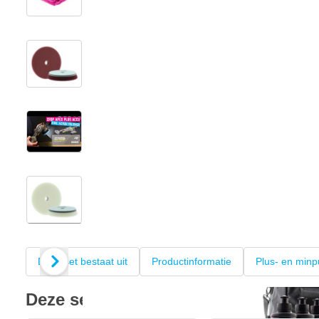
View larger image
View larger image
View larger image
+11
Deze set bestaat uit
Productinformatie
Plus- en minp
Deze set bestaat uit