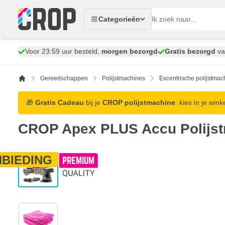
Ga naar de inhoud
Categorieën
Voor 23:59 uur besteld,
morgen bezorgd
Gratis bezorgd
va
Gereedschappen
Polijstmachines
Excentrische polijstmac
🎁
Gratis Cadeau
bij je
CROP polijstmachine
: kies in je win
CROP Apex PLUS Accu Polijst
BIEDING
View larger image
View larger image