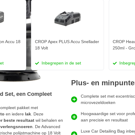
on Accu 18
CROP Apex PLUS Accu Snellader
CROP Heav
18 Volt
250ml - Gro
et
Inbegrepen in de set
Inbegrep
Plus- en minpunt
 Set, een Compleet
Complete set met excentrisch
microvezeldoeken
compleet pakket met
Hoogwaardige set voor profes
to
en iedere
lak
. Deze
aan precisie en resultaat
er beste resultaat
wil behalen en
f verlengsnoeren
. De Advanced
Luxe Car Detailing Bag inb
sche polijstmachine op 18 Volt