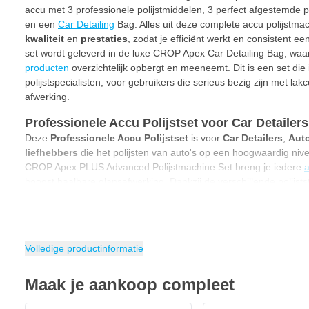
accu met 3 professionele polijstmiddelen, 3 perfect afgestemde p
en een
Car Detailing
Bag. Alles uit deze complete accu polijstmac
kwaliteit
en
prestaties
, zodat je efficiënt werkt en consistent e
set wordt geleverd in de luxe CROP Apex Car Detailing Bag, waar
producten
overzichtelijk opbergt en meeneemt. Dit is een set die
polijstspecialisten, voor gebruikers die serieus bezig zijn met la
afwerking.
Professionele Accu Polijstset voor Car Detailer
Deze
Professionele Accu Polijstset
is voor
Car Detailers
,
Aut
liefhebbers
die het polijsten van auto's op een hoogwaardig nive
CROP Apex PLUS Advanced Polijstmachine Set breng je iedere
a
hoogst haalbare glansafwerking. Dankzij de verschillende polijst
verwijderen
,
doffe lak herstellen
en de
lak verfijnen
tot een st
machine, middelen en pads zijn perfect op elkaar afgestemd, zod
polijstbeurt hebt met zichtbaar professioneel resultaat.
Volledige productinformatie
Dit zit er in de CROP Apex PLUS Accu Polijstmachine 
In deze complete set vind je alles wat je nodig hebt om uitgebreid
Maak je aankoop compleet
CROP Apex PLUS Excentrische Accu Polijstmachine 125mm 