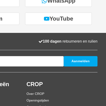
WhatsApp
m
YouTube
100 dagen
retourneren en ruilen
Aanmelden
ieën
CROP
Over CROP
Openingstijden