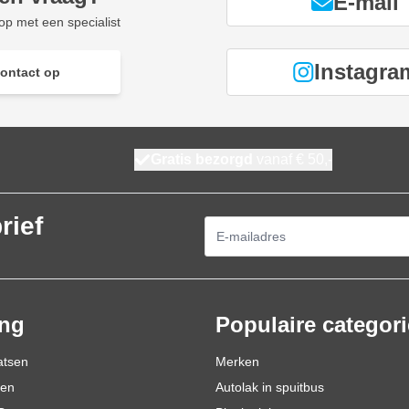
E-mail
p met een specialist
Instagra
ontact op
Gratis bezorgd
vanaf € 50,-
rief
E-mailadres
ing
Populaire categor
atsen
Merken
den
Autolak in spuitbus