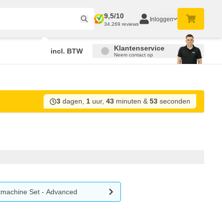
9,5/10
Inloggen
34.269 reviews
Klantenservice
incl. BTW
Neem contact op
3
dagen,
1
uur,
43
minuten
&
53
seconden
tmachine Set - Advanced