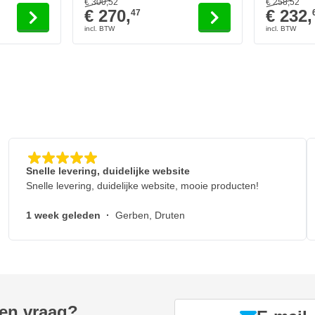
 karakter van de Advanced Apex
€ 300,
52
€ 258,
52
€ 270,
€ 232,
47
hine Set op Accu -
 uitslag
en glans
er
Snelle levering, duidelijke website
esultaat
Snelle levering, duidelijke website, mooie producten!
ten
1 week geleden
·
Gerben, Druten
een vraag?