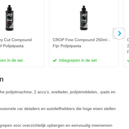
y Cut Compound
CROP Fine Compound 250ml -
C
f Polijstpasta
Fijn Polijstpasta
2
P
en in de set
Inbegrepen in de set
en
e polijstmachine, 2 accu's, snellader, polijstmiddelen, -pads en
sionele car detailers en autoliefhebbers die hoge eisen stellen
egrepen voor overzichtelijk opbergen en eenvoudig meenemen