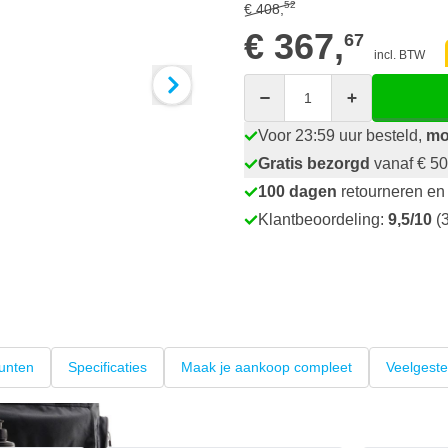
52
€ 408,
€ 367,
67
incl. BTW
Aantal
Voor 23:59 uur besteld,
mo
Gratis bezorgd
vanaf € 50
100 dagen
retourneren en 
Klantbeoordeling:
9,5/10
(3
unten
Specificaties
Maak je aankoop compleet
Veelgeste