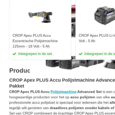
CROP Apex PLUS Accu
CROP Apex PLUS Li-I
Excentrische Polijstmachine
Volt - 5 Ah
125mm - 18 Volt - 5 Ah
Inbegrepen in de set
Inbegrepen in de s
Productinformatie
CROP Apex PLUS Accu Polijstmachine Advanced
Pakket
CROP Apex PLUS Accu
Polijstmachine
Advanced Set
is een 
hoogwaardige producten voor het op
accu polijsten
van elke
au
professionele accu polijstset is speciaal voor iedereen die het
all
tegelijk wilt genieten van
draadloos polijsten zonder kabels o
Set van CROP combineert de krachtige CROP Apex PLUS excentri