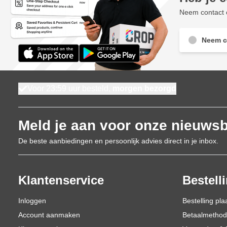
Neem contact o
Neem c
Voor 23:59 uur besteld,
morgen bezorgd
Meld je aan voor onze nieuwsb
De beste aanbiedingen en persoonlijk advies direct in je inbox.
Klantenservice
Bestell
Inloggen
Bestelling pla
Account aanmaken
Betaalmetho