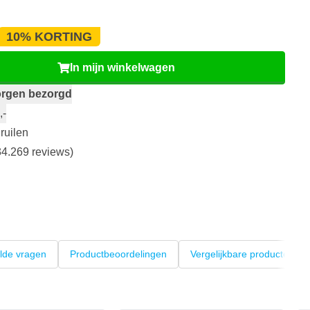
10% KORTING
In mijn winkelwagen
rgen bezorgd
,-
ruilen
4.269 reviews)
lde vragen
Productbeoordelingen
Vergelijkbare producten