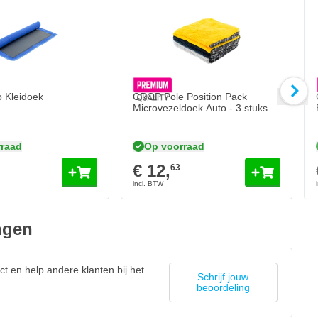
 Kleidoek
CROP Pole Position Pack
Microvezeldoek Auto - 3 stuks
raad
Op voorraad
€ 12,
63
ngen
ct en help andere klanten bij het
Schrijf jouw
beoordeling