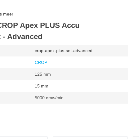
rs meer
n CROP Apex PLUS Accu
t - Advanced
crop-apex-plus-set-advanced
CROP
125 mm
15 mm
5000 omw/min
cu
mw/min