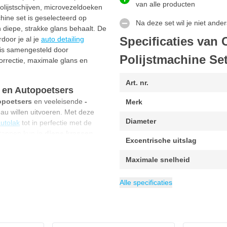
van alle producten
olijstschijven, microvezeldoeken
hine set is geselecteerd op
Na deze set wil je niet ande
en diepe, strakke glans behaalt. De
Specificaties va
door je al je
auto detailing
 is samengesteld door
Polijstmachine Se
kcorrectie, maximale glans en
Art. nr.
s en Autopoetsers
opoetsers
en veeleisende
-
Merk
au willen uitvoeren. Met deze
Diameter
utolak
tot in perfectie met de
stappen kun je
diepe krassen
Excentrische uitslag
rak eindresultaat. De accu
at je een gecontroleerde
Maximale snelheid
Minimum toerental
Verpakking
Gewicht
EAN
Voedingsbron
Voltage (Volt)
Hoogte
Breedte
Lengte
Categorie
6095706583517
38 cm
14 cm
8 cm
1.7 kg
Polijstmachines
1 set
18 V
Werkt op ac
2000 o
Alle specificaties
Set - Advanced
 te polijsten op accu.
18 Volt