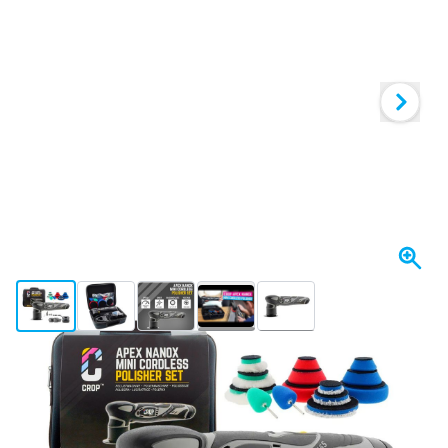
View larger image
View larger image
View larger image
View larger image
View larger image
+13
Op voorraad
Uitvoering
CROP Apex NanoX Mini Accu Polijstmachine Set