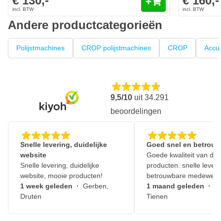
€ 130,-
€ 160,-
Andere productcategorieën
Polijstmachines
CROP polijstmachines
CROP
Accu 
9,5/10
uit
34.291
beoordelingen
Snelle levering, duidelijke
Goed snel en betrouw
website
Goede kwaliteit van de
Snelle levering, duidelijke
producten. snelle leveri
website, mooie producten!
betrouwbare medewerk
1 week geleden
·
Gerben,
1 maand geleden
·
J
Druten
Tienen