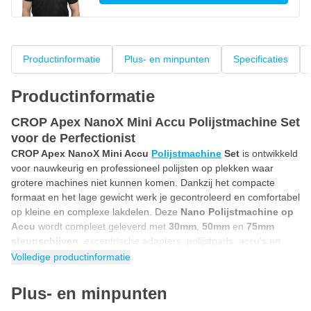
Productinformatie
Plus- en minpunten
Specificaties
Productinformatie
CROP Apex NanoX Mini Accu Polijstmachine Set
voor de Perfectionist
CROP Apex NanoX Mini Accu
Polijstmachine
Set
is ontwikkeld
voor nauwkeurig en professioneel polijsten op plekken waar
grotere machines niet kunnen komen. Dankzij het compacte
formaat en het lage gewicht werk je gecontroleerd en comfortabel
op kleine en complexe lakdelen. Deze
Nano Polijstmachine op
Accu
wordt compleet geleverd met
30mm
,
50mm
en
75mm
steunschijven
, excentrische adapters, polijstpads, accu’s en
lader zodat je direct aan de slag kunt. Door de combinatie van
Volledige productinformatie
excentrisch en roterend polijsten biedt deze Nano Polijstmachine
maximale flexibiliteit bij correctie en afwerking. Dit maakt de mini
Plus- en minpunten
polijstmachine ideaal voor car detailers, professionals en