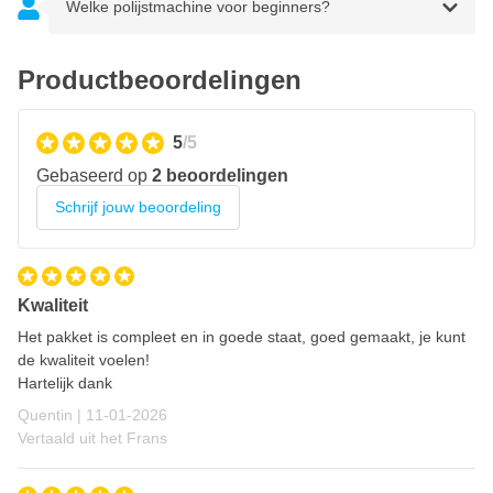
Welke polijstmachine voor beginners?
Microvezel polijstschijf 75mm
Heavy Cut polijstpad 75mm
Productbeoordelingen
Finishing polijstschijf 75mm
Wollen polijstschijf 50mm
5
/5
Microvezel polijstschijf 50mm
Gebaseerd op
2 beoordelingen
Heavy Cut polijstpad 50mm
Schrijf jouw beoordeling
Finishing polijstschijf 50mm
Wollen polijstschijf 30mm
Microvezel polijstschijf 30mm
Kwaliteit
Heavy Cut polijstpad 30mm
Het pakket is compleet en in goede staat, goed gemaakt, je kunt
Finishing polijstschijf 30mm
de kwaliteit voelen!
Heavy Cut polijstcone
Hartelijk dank
Finishing polijstcone
11 januari 2026
Quentin |
11-01-2026
Handleiding
Vertaald uit het Frans
Kenmerken CROP Apex NanoX Mini Accu