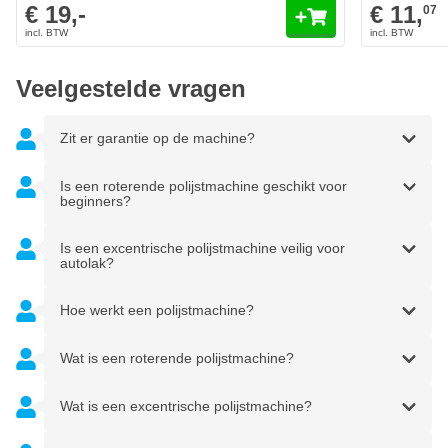
direct professioneel te polijsten tijdens een car detail, zonder
€ 19,-
€ 11,
07
extra accessoires aan te hoeven schaffen. Bestle de set en
ontvang:
Veelgestelde vragen
CROP Apex NanoX Nano Polijstmachine
CROP Draag- en Opbergtas met schuiminleg
Zit er garantie op de machine?
2x Li-ion accu 12V - 2,5 Ah
Acculader
Is een roterende polijstmachine geschikt voor
beginners?
6mm excentrische adapter
12mm excentrische adapter
Is een excentrische polijstmachine veilig voor
Roterende adapter
autolak?
Steunschijf 75mm
Hoe werkt een polijstmachine?
Steunschijf 50mm
Steunschijf 30mm
Wat is een roterende polijstmachine?
Bithouder voor polijstcone
Wat is een excentrische polijstmachine?
Extension Shaft
Wollen polijstschijf 75mm