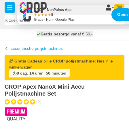
Ga naar de inhoud
CROP - NonPaints App
Open
5
Gratis - Nu in Google Play
100 dagen
Gratis bezorgd
vanaf € 50,-
maandag bezorgd
Excentrische polijstmachines
🎁
Gratis Cadeau
bij je
CROP polijstmachine
: kies in je
winkelwagen
0
dag,
14
uren,
50
minuten
CROP Apex NanoX Mini Accu
Polijstmachine Set
(2)