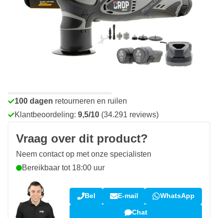
€ 199,-
incl. BTW
Aantal
In mijn winkelwagen
Voor 23:59 uur besteld,
maandag bezorgd
Gratis bezorgd
vanaf € 50,-
100 dagen
retourneren en ruilen
Klantbeoordeling:
9,5/10
(34.291 reviews)
Vraag over dit product?
Neem contact op met onze specialisten
Bereikbaar tot 18:00 uur
Bel
E-mail
WhatsApp
Chat