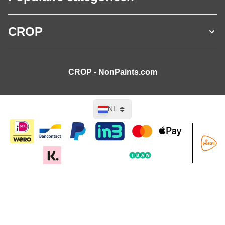
CROP
CROP - NonPaints.com
Taal
NL
In mijn winkelwagen