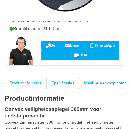
Vraag over dit product?
Neem contact op met onze specialisten
Bereikbaar tot 21:00 uur
Bel
E-mail
WhatsApp
Chat
Productinformatie
Specificaties
Maak je aankoop compl
Productinformatie
Convex veiligheidsspiegel 300mm voor
diefstalpreventie
Convex Binnenspiegel 300mm rond model met een 5 meter
blikveld is gemaakt uit hoogwaardig acryl en speciaal ontwikkeld