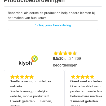
Productbeoordelingen
Beoordeel als eerste dit product en help andere klanten bij
het maken van hun keuze.
Schrijf jouw beoordeling
9,5/10
uit
34.269
beoordelingen
Snelle levering, duidelijke
Goed snel en betrouw
website
Goede kwaliteit van de
Snelle levering, duidelijke
producten. snelle leveri
website, mooie producten!
betrouwbare medewerk
1 week geleden
·
Gerben,
1 maand geleden
·
J