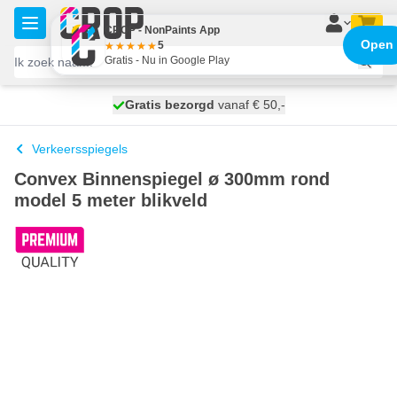
Ga naar de inhoud
CROP - NonPaints App
Open
5
Gratis - Nu in Google Play
100 dagen
Gratis bezorgd
vanaf € 50,-
morgen bezorgd
Verkeersspiegels
Convex Binnenspiegel ø 300mm rond
model 5 meter blikveld