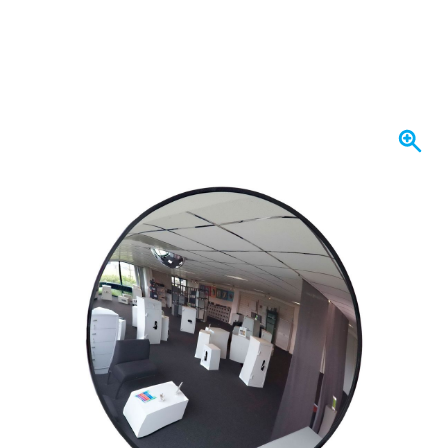
Op voorraad
€ 59,
24
incl. BTW
Aantal
In mijn winkelwagen
Voor 23:59 uur besteld,
morgen bezorgd
Gratis bezorgd
vanaf € 50,-
100 dagen
retourneren en ruilen
Klantbeoordeling:
9,5/10
(34.269 reviews)