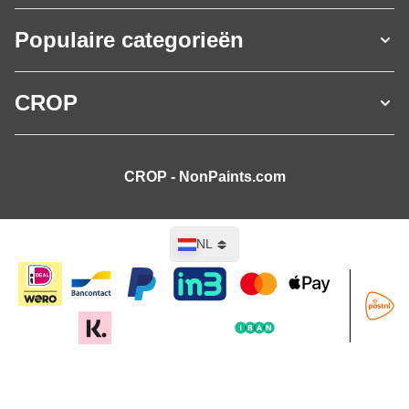
Populaire categorieën
CROP
CROP - NonPaints.com
Taal
NL
In mijn winkelwagen