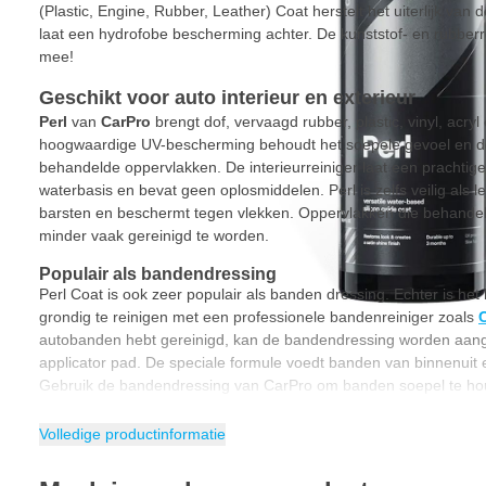
(Plastic, Engine, Rubber, Leather) Coat herstelt het uiterlijk van
laat een hydrofobe bescherming achter. De kunststof- en rubberr
mee!
Geschikt voor auto interieur en exterieur
Perl
van
CarPro
brengt dof, vervaagd rubber, plastic, vinyl, acryl
hoogwaardige UV-bescherming behoudt het soepele gevoel en de
behandelde oppervlakken. De interieurreiniger laat een prachtige 
waterbasis en bevat geen oplosmiddelen. Perl is zelfs veilig als le
barsten en beschermt tegen vlekken. Oppervlakken die behandel
minder vaak gereinigd te worden.
Populair als bandendressing
Perl Coat is ook zeer populair als banden dressing. Echter is het
grondig te reinigen met een professionele bandenreiniger zoals
autobanden hebt gereinigd, kan de bandendressing worden aange
applicator pad. De speciale formule voedt banden van binnenuit en
Gebruik de bandendressing van CarPro om banden soepel te houd
Hoe interieur en exterieur reinigen met CarPro Perl?
Volledige productinformatie
Zelf je auto reinigen en beschermen doe je met CarPro Perl. Zoal
engine, rubber, leather) is dit een veelzijdig product dat voor ve