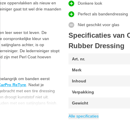
 deze oppervlakken als nieuw en
Donkere look
einiger gaat tot wel drie maanden
Perfect als bandendressing
Niet geschikt voor glas
 en leer weer tot leven. De
Specificaties van 
 oorspronkelijke kleur van
Rubber Dressing
satijnglans achter, is op
erreiniger. De lederreiniger stopt
d zijn met Perl Coat hoeven
Art. nr.
Merk
 belangrijk om banden eerst
Inhoud
CarPro ReTyre
. Nadat je
bracht met een tire dressing
Verpakking
 droogt kunststof niet uit.
en met een satijnglans finish.
Gewicht
EAN
Categorie
8809397812454
Bumperzwart
Alle specificaties
s de naam al zegt (plastic,
rschillende toepassingen gebruikt