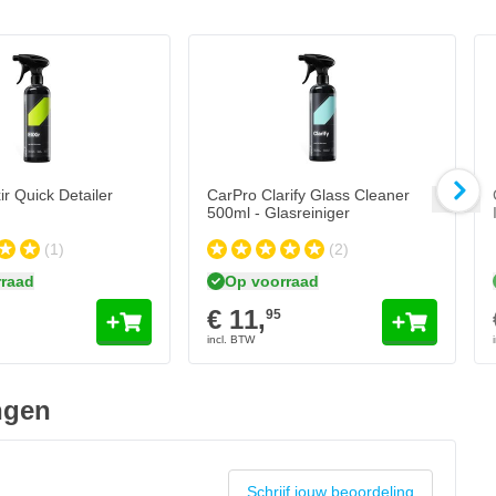
ir Quick Detailer
CarPro Clarify Glass Cleaner
500ml - Glasreiniger
(1)
(2)
raad
Op voorraad
€ 11,
95
ngen
Schrijf jouw beoordeling