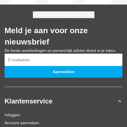
100 dagen
Gratis bezorgd
vanaf € 50,-
maandag bezorgd
Meld je aan voor onze
nieuwsbrief
De beste aanbiedingen en persoonlijk advies direct in je inbox.
E-mailadres
Aanmelden
Klantenservice
Inloggen
Account aanmaken