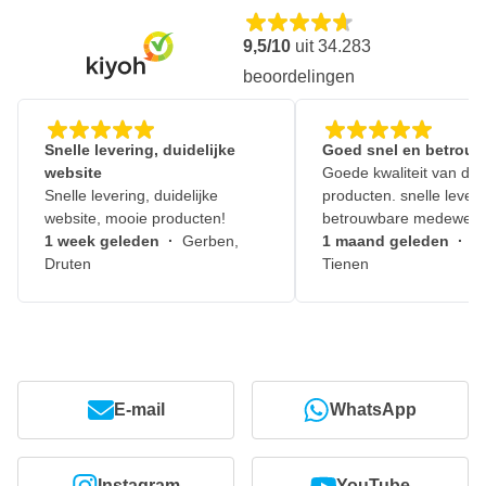
9,5/10
uit
34.283
beoordelingen
Snelle levering, duidelijke
Goed snel en betrouw
website
Goede kwaliteit van de
Snelle levering, duidelijke
producten. snelle leveri
website, mooie producten!
betrouwbare medewerk
1 week geleden
·
Gerben,
1 maand geleden
·
J
Druten
Tienen
E-mail
WhatsApp
Instagram
YouTube