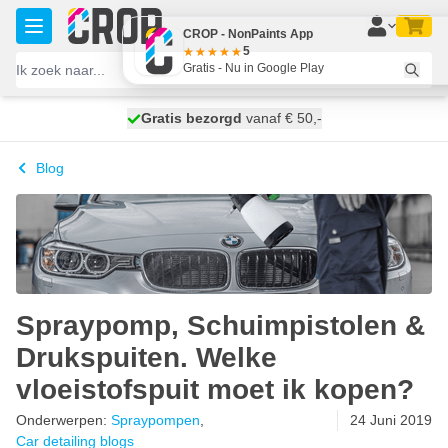
Ga naar de inhoud
CROP - NonPaints App
5
Gratis - Nu in Google Play
100 dagen
Gratis bezorgd
vanaf € 50,-
maandag bezorgd
Blog
Spraypomp, Schuimpistolen &
Drukspuiten. Welke
vloeistofspuit moet ik kopen?
Onderwerpen:
Spraypompen
,
24 Juni 2019
Car detailing blogs