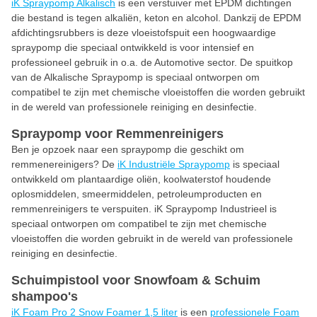
iK Spraypomp Alkalisch
is een verstuiver met EPDM dichtingen
die bestand is tegen alkaliën, keton en alcohol. Dankzij de EPDM
afdichtingsrubbers is deze vloeistofspuit een hoogwaardige
spraypomp die speciaal ontwikkeld is voor intensief en
professioneel gebruik in o.a. de Automotive sector. De spuitkop
van de Alkalische Spraypomp is speciaal ontworpen om
compatibel te zijn met chemische vloeistoffen die worden gebruikt
in de wereld van professionele reiniging en desinfectie.
Spraypomp voor Remmenreinigers
Ben je opzoek naar een spraypomp die geschikt om
remmenereinigers? De
iK Industriële Spraypomp
is speciaal
ontwikkeld om plantaardige oliën, koolwaterstof houdende
oplosmiddelen, smeermiddelen, petroleumproducten en
remmenreinigers te verspuiten. iK Spraypomp Industrieel is
speciaal ontworpen om compatibel te zijn met chemische
vloeistoffen die worden gebruikt in de wereld van professionele
reiniging en desinfectie.
Schuimpistool voor Snowfoam & Schuim
shampoo's
iK Foam Pro 2 Snow Foamer 1,5 liter
is een
professionele Foam