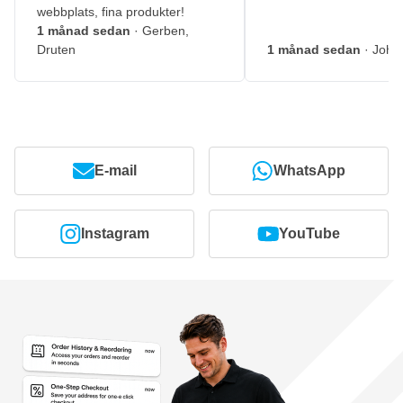
webbplats, fina produkter!
1 månad sedan
· Gerben,
Druten
1 månad sedan
· John
E-mail
WhatsApp
Instagram
YouTube