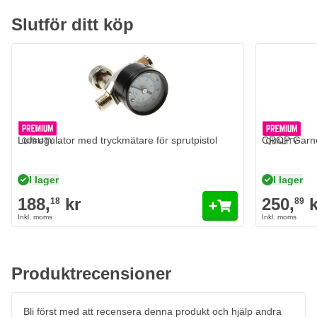
Slutför ditt köp
Luftregulator med tryckmätare för sprutpistol
CROP Garnet
I lager
I lager
188,
kr
250,
k
18
89
Produktrecensioner
Bli först med att recensera denna produkt och hjälp andra