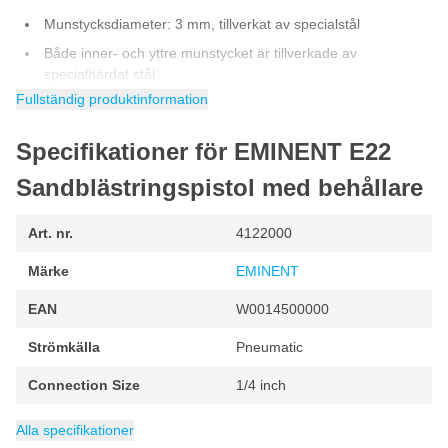
Munstycksdiameter: 3 mm, tillverkat av specialstål
Både inner- och yttre munstycket är tillverkade av
specialhärdat stål
Fullständig produktinformation
Aluminiumbägare med en volym på 1 liter
Pistolhus i förkromad utförande
Specifikationer för EMINENT E22
Alla delar till denna EMINENT E22 sandblästringspistol finns även
Sandblästringspistol med behållare
att köpa separat!
Art. nr.
4122000
Märke
EMINENT
EAN
W0014500000
Strömkälla
Pneumatic
Connection Size
1/4 inch
Förpackning
Luftförbrukning
Koppkapacitet
Typ av färgspruta
Kategori
Blästringsmedel och blästringspistoler
1 stuk
1 l
246 l/min
Under Cup
Alla specifikationer