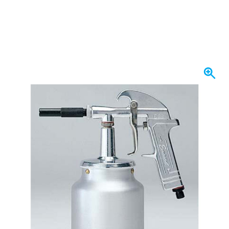
I lager
1 752,
kr
26
Inkl. moms
Antal
Lägg till i kundvagn
Beställ före 23:59,
skickas idag
Fri frakt
från 1 670 kr
100 dagars
retur- och bytesrätt
Kundrecensioner:
4,58/5
(7 096 recensioner)