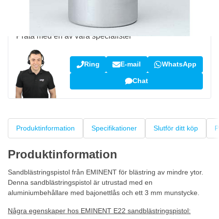
Fråga om denna produkt?
Prata med en av våra specialister
Ring
E-mail
WhatsApp
Chat
Produktinformation
Specifikationer
Slutför ditt köp
P
Produktinformation
Sandblästringspistol från EMINENT för blästring av mindre ytor.
Denna sandblästringspistol är utrustad med en
aluminiumbehållare med bajonettlås och ett 3 mm munstycke.
Några egenskaper hos EMINENT E22 sandblästringspistol: