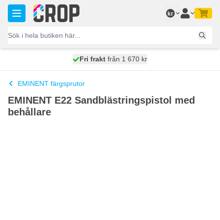
Hoppa till innehållet
kr
100 dagars
Fri frakt
från 1 670 kr
skickas idag
EMINENT färgsprutor
EMINENT E22 Sandblästringspistol med
behållare