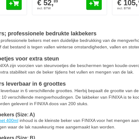
€ 52,
€ 105,
89
s; professionele bedrukte lakbekers
 professionele bekers met een duidelijke bedrukking van de mengver
f dat bestand is tegen vallen winterse omstandigheden, vallen en stote
tjes voor extra steun
IXA zijn voorzien van steunvoetjes die beschermen tegen koude-overd
xtra stabiliteit van de beker tijdens het vullen en mengen van de lak.
 leverbaar in 6 groottes
everbaar in 6 verschillende groottes. Hierbij bepaalt de grootte van 
 10 verschillende mengverhoudingen. De lakbeker van FINIXA is te ko
worden geleverd in FINIXA doos van 200 stuks.
kers (Size: A)
et 400ml
inhoud is de kleinste beker van FINIXA voor het mengen aa
gen waar de lak nauwkeurig mee aangemaakt kan worden.
kers (Size: B)