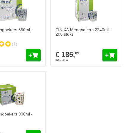
ngbekers 650ml -
FINIXA Mengbekers 2240ml -
200 stuks
(1)
€ 185,
89
 & UV lakken
ngbekers 900ml -