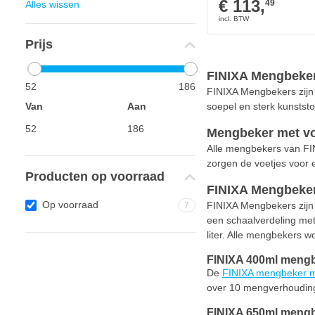
€ 113,
49
Alles wissen
Prijs
FINIXA Mengbeker
52
186
FINIXA Mengbekers zijn
Van
Aan
soepel en sterk kunststo
Mengbeker met voe
Alle mengbekers van FIN
zorgen de voetjes voor e
Producten op voorraad
FINIXA Mengbekers
Op voorraad
FINIXA Mengbekers zijn l
7
een schaalverdeling met
liter. Alle mengbekers 
FINIXA 400ml mengbe
De
FINIXA mengbeker m
over 10 mengverhoudin
FINIXA 650ml mengbe