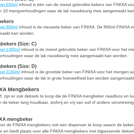
et 650ml
inhoud is één van de meest gebruikte bekers van FINIXA v
er 10 mengverhoudingen waar de lak nauwkeurig mee aangemaakt kan
bekers
et 900ml
inhoud is de nieuwste beker van FINIXA. De 900ml FINIXA 
aakt kan worden.
ekers (Size: C)
met 1300ml
inhoud is de meest gebruikte beker van FINIXA voor het 
erhoudingen waar de lak nauwkeurig mee aangemaakt kan worden.
ekers (Size: D)
met 2240ml
inhoud is de grootste beker van FINIXA voor het mengen 
erhoudingen waar de lak in grote hoeveelheid kan worden aangemaakt
IXA Mengbekers
, zijn er ook deksels te koop die de FINIXA mengbeker naadloos en luc
k in de beker lang houdbaar, stofvrij en vrij van vuil of andere verontre
IXA mengbeker
 voor de FINIXA mengbekers ook een dispenser te koop waarin de beke
 en biedt plaats voor alle FINIXA mengbekers met bijpassende deksel