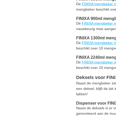
De
FINIXA mengbeker m
mengbeker beschikt ov
FINIXA 900ml meng
De
FINIXA mengbeker m
nauwkeurig mee aangem
FINIXA 1300ml mengb
De
FINIXA mengbeker 
beschikt over 10 mengv
FINIXA 2240ml mengb
De
FINIXA mengbeker 
beschikt over 10 mengv
Deksels voor FIN
Naast de mengbeker zelf
een deksel, blijft de la
lakken!
Dispenser voor FIN
Naast de deksels is er
gemonteerd aan de muur