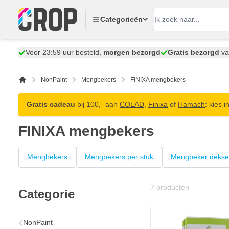
Ga naar de inhoud
Categorieën
Voor 23:59 uur besteld,
morgen bezorgd
Gratis bezorgd
va
NonPaint
Mengbekers
FINIXA mengbekers
Gratis cadeau
bij 100,- aan
COLAD
,
Finixa
of
Hamach
: kies 
FINIXA mengbekers
Mengbekers
Mengbekers per stuk
Mengbeker dekse
7
producten
Categorie
NonPaint