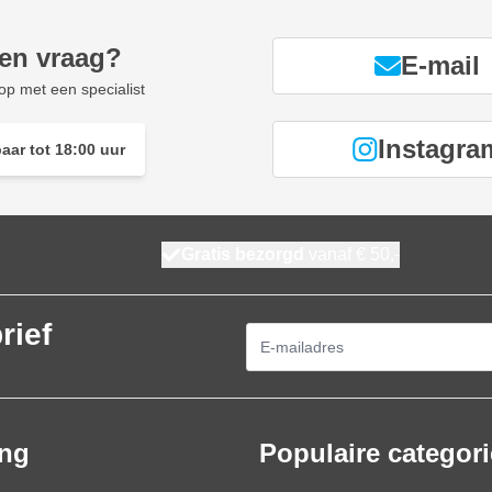
een vraag?
E-mail
p met een specialist
Instagra
aar tot 18:00 uur
Gratis bezorgd
vanaf € 50,-
rief
E-mailadres
ing
Populaire categor