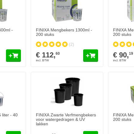
00ml -
FINIXA Mengbekers 1300ml -
FINIXA Me
200 stuks
200 stuks
(2)
€ 112,
€ 90,
60
19
FINIXA Zwarte Verfmengbekers voor watergedragen
€ 52,
89
Op voorraad
Aantal
Inhoud
In mijn winkelwagen
iter - 40
FINIXA Zwarte Verfmengbekers
FINIXA Me
voor watergedragen & UV
200 stuks
lakken