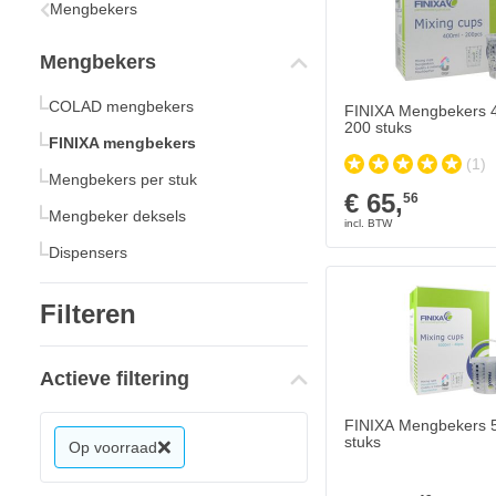
Mengbekers
Mengbekers
COLAD mengbekers
FINIXA Mengbekers 4
200 stuks
FINIXA mengbekers
(1)
Mengbekers per stuk
€ 65,
56
Mengbeker deksels
Dispensers
Filteren
Actieve filtering
FINIXA Mengbekers 5 l
stuks
Op voorraad