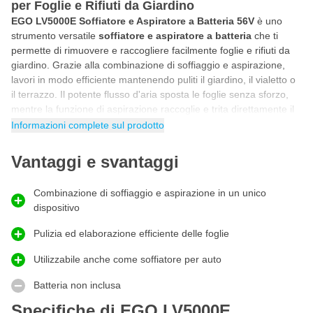
per Foglie e Rifiuti da Giardino
EGO LV5000E Soffiatore e Aspiratore a Batteria 56V
è uno
strumento versatile
soffiatore e aspiratore a batteria
che ti
permette di rimuovere e raccogliere facilmente foglie e rifiuti da
giardino. Grazie alla combinazione di soffiaggio e aspirazione,
lavori in modo efficiente mantenendo puliti il giardino, il vialetto o
il terrazzo. Il potente flusso d'aria sposta le foglie senza sforzo,
mentre la funzione di aspirazione raccoglie e trita direttamente il
materiale. Questo crea una soluzione pratica sia per la pulizia
Informazioni complete sul prodotto
che per il trattamento dei rifiuti da giardino. Ideale per chi
desidera velocità, comodità e uno spazio esterno ordinato.
Vantaggi e svantaggi
Soffiatore e aspiratore in un unico sistema
Questo
soffiatore e aspiratore a batteria
si distingue per la sua
Combinazione di soffiaggio e aspirazione in un unico
intelligente funzione 2-in-1. Con un semplice cambio, passi dal
dispositivo
soffiare all'aspirare, permettendoti di lavorare flessibilmente in
Pulizia ed elaborazione efficiente delle foglie
ogni situazione. Il potente motore fornisce un flusso d'aria
costante per un efficace pulizia, mentre la funzione di aspirazione
Utilizzabile anche come soffiatore per auto
raccoglie e trita direttamente le foglie per un trattamento
efficiente. Questo riduce il volume nel sacco di raccolta e
Batteria non inclusa
accelera il processo di pulizia. Una soluzione pratica per la
Specifiche di EGO LV5000E
manutenzione di giardini e cortili con una sola macchina.