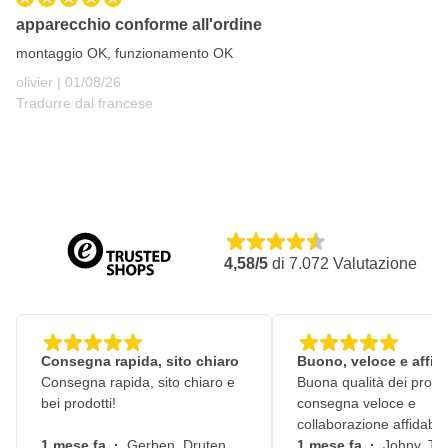
Trita i rifiuti da giardino durante l'aspirazione
apparecchio conforme all'ordine
Regolazione della velocità variabile per un controllo ottimale
montaggio OK, funzionamento OK
Adatto per la manutenzione di giardini, cortili e veicoli
1 agosto 2026
olivier |
01/08/26
Sacco di raccolta per una raccolta efficiente delle foglie
Tradurre dal francese
Parte del sistema di batteria EGO 56V
4,58/5
di
7.072
Valutazione
Consegna rapida, sito chiaro
Buono, veloce e affid
Consegna rapida, sito chiaro e
Buona qualità dei prodot
bei prodotti!
consegna veloce e
collaborazione affidabile
1 mese fa
·
Gerben, Druten
1 mese fa
·
Johny, Ti