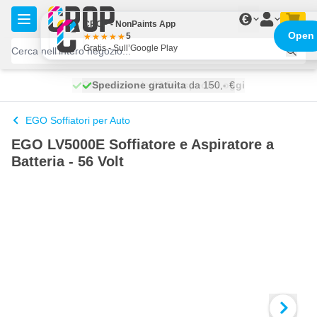
Salta al contenuto
€
CROP - NonPaints App
Open
5
Gratis - Sull’Google Play
Spedizione gratuita
100 giorni
spedito oggi
da 150,- €
EGO Soffiatori per Auto
EGO LV5000E Soffiatore e Aspiratore a
Batteria - 56 Volt