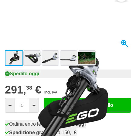
View larger image
View larger image
View larger image
View larger image
View larger image
+4
Spedito oggi
291,
€
38
incl. IVA
Quantità
Aggiungi al Carrello
Ordina entro le 23:59,
spedito oggi
Spedizione gratuita
da 150,- €