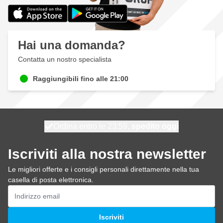
Hai una domanda?
Contatta un nostro specialista
Raggiungibili fino alle 21:00
Spedizione gratuita
100 giorni
spedito oggi
da 150,- €
Iscriviti alla nostra newsletter
Le migliori offerte e i consigli personali direttamente nella tua
casella di posta elettronica.
Indirizzo email
Iscriviti