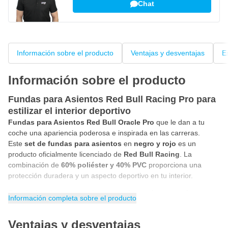
Chat
Información sobre el producto
Ventajas y desventajas
E
Información sobre el producto
Fundas para Asientos Red Bull Racing Pro para
estilizar el interior deportivo
Fundas para Asientos Red Bull Oracle Pro
que le dan a tu
coche una apariencia poderosa e inspirada en las carreras.
Este
set de fundas para asientos
en
negro y rojo
es un
producto oficialmente licenciado de
Red Bull Racing
. La
combinación de
60% poliéster y 40% PVC
proporciona una
protección duradera y un aspecto deportivo en tu interior.
Set de fundas para asientos universales con ajuste
Información completa sobre el producto
práctico
Las
fundas para asientos Red Bull Racing
tienen un
ajuste
Ventajas y desventajas
universal
y son adecuadas para la mayoría de los autos.