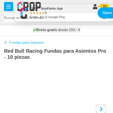
Ir al contenido
CROP - NonPaints App
Open
5
Gratis - En el Google Play
100 días
Envío gratis
desde 150,- €
se envía hoy
Fundas para asientos
Red Bull Racing Fundas para Asientos Pro
- 10 piezas