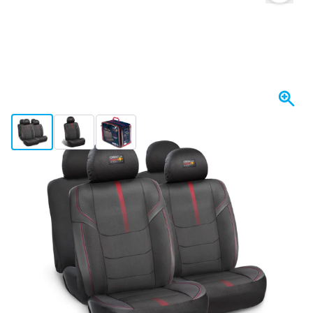
View larger image
View larger image
View larger image
Envío en 1-2 días
Elija un número
51
1 unidad
67,
€
15
2 unidades
66,
€
GUARDAR 2%
p/ud
13
5 unidades
64,
€
GUARDAR 5%
p/ud
75
10 unidades
60,
€
GUARDAR 10%
p/ud