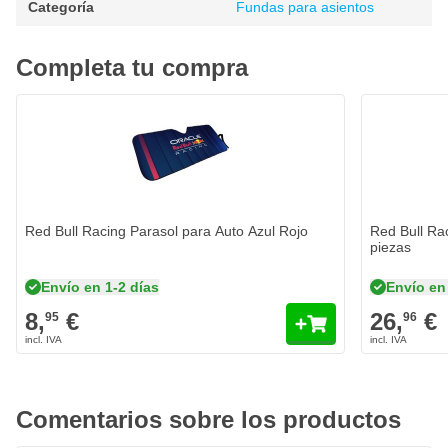
Categoría
Fundas para asientos
Oficialmente licenciado por Red Bull Oracle
Disponible en
negro y rojo
Completa tu compra
Ajuste universal
Set de 10 piezas
Fabricado con
60% poliéster & 40% PVC
Compatible con airbags laterales
Protege contra
el desgaste y la suciedad
Red Bull Racing Parasol para Auto Azul Rojo
Red Bull Ra
piezas
Envío en 1-2 días
Envío en
8,
€
26,
€
95
96
Comentarios sobre los productos