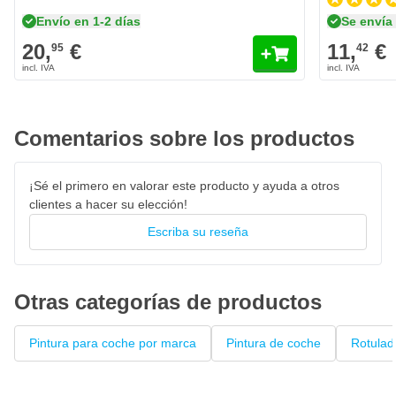
como un protector del color de todas las influencias
Envío en 1-2 días
Se envía
meteorológicas, como la lluvia ácida y la sal, así como de
20,
€
11,
€
95
42
arañazos, picaduras de piedra, impactos, gasolina, gasóleo y
otros productos químicos.
Características de la pintura Ford Europa 1JJA Jet
Grey
Comentarios sobre los productos
El color Ford Europa 1JJA Jet Grey es original de fábrica
personalizado
¡Sé el primero en valorar este producto y ayuda a otros
Pintura de secado rápido 100% inalterable al color
clientes a hacer su elección!
Pintura de alta solidez que garantiza una gran cobertura
Escriba su reseña
Rotulador de laca con pincel sin pelusa
Esta capa base se puede pintar encima con barniz
transparente
Otras categorías de productos
Pintura para coche por marca
Pintura de coche
Rotulad