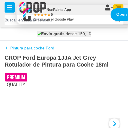
Ir al contenido
CROP - NonPaints App
Open
5
Gratis - En el Google Play
100 días
Envío gratis
desde 150,- €
se envía hoy
Pintura para coche Ford
CROP Ford Europa 1JJA Jet Grey
Rotulador de Pintura para Coche 18ml