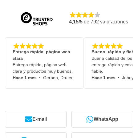
4,15/5
de
792
valoraciones
Entrega rápida, página web
Bueno, rápido y fiable
clara
Buena calidad de los pr
Entrega rápida, página web
entrega rápida y colabo
clara y productos muy buenos.
fiable.
Hace 1 mes
·
Gerben, Druten
Hace 1 mes
·
Johny, 
E-mail
WhatsApp