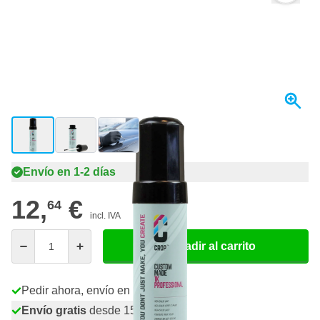
View larger image
View larger image
View larger image
Envío en 1-2 días
12,
€
64
incl. IVA
Cantidad
Añadir al carrito
Pedir ahora, envío en 1-2 días
Envío gratis
desde 150,- €