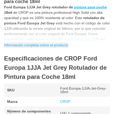
para coche 18ml
Ford Europa 1JJA Jet Grey rotulador de
pintura para coche
18ml
de CROP es una pintura profesional High Solid con alta
opacidad y que es 100% resistente al color. Este
rotulador de
pintura Ford Europa Jet Grey
está hecho con el código de color
1JJA utilizando la receta original de fábrica, por lo que coincide
perfectamente con el color original de Ford Europa. Como
especialistas, rellenamos el color de
pintura de coche
1JJA Jet
Grey un rotulador de pintura con pincel incluido. Esto hace que
Información completa sobre el producto
esta barra de pintura de coche Ford Europa 1JJA Jet Grey sea
ideal para reparar usted mismo los rayones por piedra, daños de
Especificaciones de CROP Ford
aparcamiento, arañazos y otros daños menores en la pintura del
coche.
Europa 1JJA Jet Grey Rotulador de
Cómo utilizar el rotulador de pintura para
Pintura para Coche 18ml
coches Ford Europa 1JJA?
Puede utilizar este
rotulador de pintura para Ford Europa
Ford-Europa-1JJA-Jet-Grey-
SKU
18ml
1JJA
en 5 sencillos pasos. Siguiendo el plan paso a paso que se
indica a continuación, puede estar seguro de que está utilizando
Marca
CROP
el color de
pintura para coches
1JJA Jet Grey de la forma
correcta para obtener un resultado fantástico y original de
Número de componentes
(1K) 1 componente
fábrica.