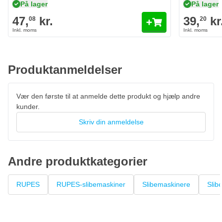
På lager
På lager
47,
kr.
39,
kr
08
20
Produktanmeldelser
Vær den første til at anmelde dette produkt og hjælp andre
kunder.
Skriv din anmeldelse
Andre produktkategorier
RUPES
RUPES-slibemaskiner
Slibemaskinere
Slib