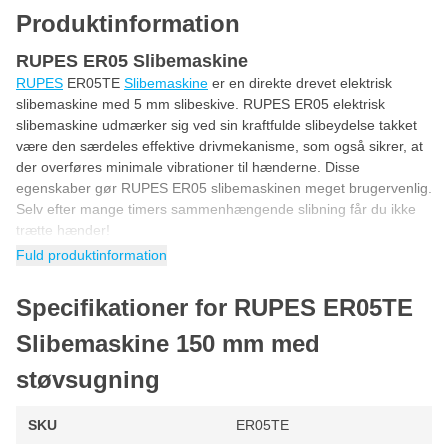
Produktinformation
RUPES ER05 Slibemaskine
RUPES
ER05TE
Slibemaskine
er en direkte drevet elektrisk
slibemaskine med 5 mm slibeskive. RUPES ER05 elektrisk
slibemaskine udmærker sig ved sin kraftfulde slibeydelse takket
være den særdeles effektive drivmekanisme, som også sikrer, at
der overføres minimale vibrationer til hænderne. Disse
egenskaber gør RUPES ER05 slibemaskinen meget brugervenlig.
Selv efter mange timers sammenhængende slibning får du ikke
trætte hænder!
Fuld produktinformation
Design af RUPES ER05
Teknisk set er RUPES ER05 udformet som en excentrisk
Specifikationer for RUPES ER05TE
roterende maskine og udstyret med en progressiv start, hvilket
betyder, at der aldrig kan opstå skader på de overflader, der skal
Slibemaskine 150 mm med
slibes, på grund af for højt omdrejningstal. RUPES ER05 elektrisk
slibemaskine er sikker takket være den 5 mm store
støvsugning
slibebevægelse. Der er mange anvendelsesmuligheder for
RUPES ER05 inden for nybyggeri, renovering,
SKU
ER05TE
autolakeringsarbejde, skibsindustrien og industrien. Overalt, hvor