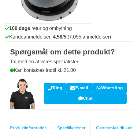
Bestil før kl. 23.59,
vi sender i dag
Gratis levering
ved køb over 1.120 kr
100 dage
retur og ombytning
Kundeanmeldelser:
4,58/5
(7.055 anmeldelser)
Spørgsmål om dette produkt?
Tal med en af vores specialister
Kan kontaktes indtil kl. 21.00
Ring
E-mail
WhatsApp
Chat
Produktinformation
Specifikationer
Gennemfør dit køb