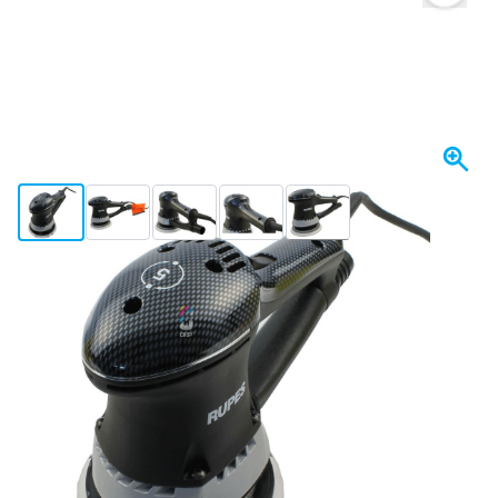
View larger image
View larger image
View larger image
View larger image
View larger image
+3
På lager
Variant
RUPES ER05TE Slibemaskine 150 mm med støvsugning
2.733,
kr.
53
Inkl. moms
Antal
Læg i kurv