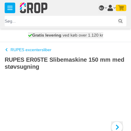
Skip to Content
kr.
Gratis levering
100 dage
ved køb over 1.120 kr
vi sender i dag
RUPES excentersliber
RUPES ER05TE Slibemaskine 150 mm med
støvsugning