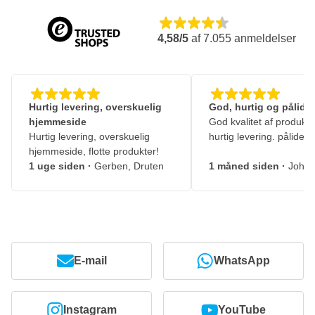
4,58/5
af
7.055
anmeldelser
Hurtig levering, overskuelig
God, hurtig og pålidel
hjemmeside
God kvalitet af produkte
Hurtig levering, overskuelig
hurtig levering. pålidelig
hjemmeside, flotte produkter!
1 uge siden
·
Gerben, Druten
1 måned siden
·
Johny
E-mail
WhatsApp
Instagram
YouTube