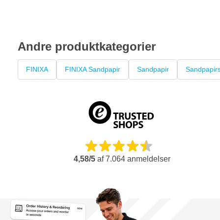
Andre produktkategorier
FINIXA
FINIXA Sandpapir
Sandpapir
Sandpapirs
4,58/5
af
7.064
anmeldelser