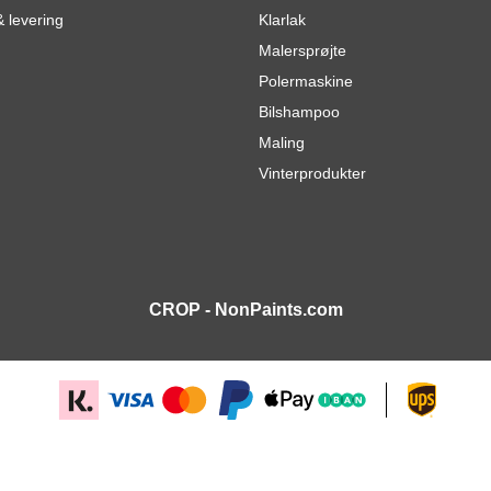
 levering
Klarlak
Malersprøjte
Polermaskine
Bilshampoo
Maling
Vinterprodukter
CROP - NonPaints.com
er
6