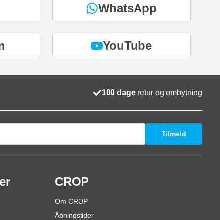
WhatsApp
m
YouTube
100 dage
retur og ombytning
Tilmeld
er
CROP
Om CROP
Åbningstider