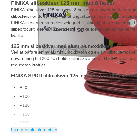
FINIXA slibeskiver 125 mm med 8 huller
FINIXA slibeskiver 125 mm med 8 huller er udstyret med en robu
slibeskiver er derfor ikke kun utroligt stærke, men også ufølsomme
FINIXA-serien er særdeles velegnet til slibning af alle underlag. F
slibeprodukt, der kan anvendes til forskellige formål og har et f
kvalitet.
125 mm slibeskiver med aluminiumoxidkorn
Ved at påføre en ny aluminiumoxidkorn og en anti-tilstopningsbe
opvarmning til 1200 °C) holder slibeskiverne op til 25 % længere, 
reduceres kraftigt.
FINIXA SPDD slibeskiver 125 mm fås i følgende kornst
P80
P100
P120
P150
P180
Fuld produktinformation
P220