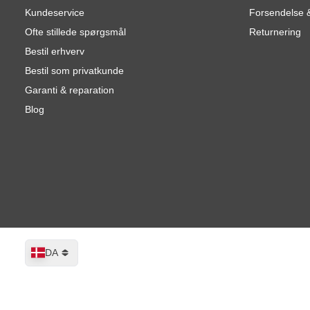
Kundeservice
Forsendelse &
Ofte stillede spørgsmål
Returnering
Bestil erhverv
Bestil som privatkunde
Garanti & reparation
Blog
Sprog
DA
FINIXA slibeskiver 125 mm med 8 hull