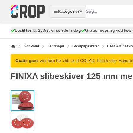
Skip to Content
Kategorier
Bestil før kl. 23.59,
vi sender i dag
Gratis levering
ved køb 
NonPaint
Sandpapir
Sandpapirskiver
FINIXA slibeski
Gratis gave
ved køb for 750 kr af COLAD, Finixa eller Hamach
FINIXA slibeskiver 125 mm med
View larger image
View larger image