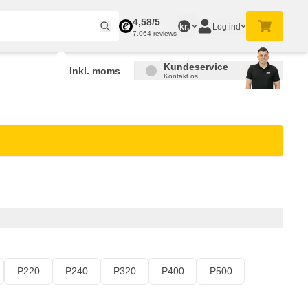
4,58/5
Log ind
kr.
7.064 reviews
Kundeservice
Inkl. moms
Kontakt os
P220
P240
P320
P400
P500