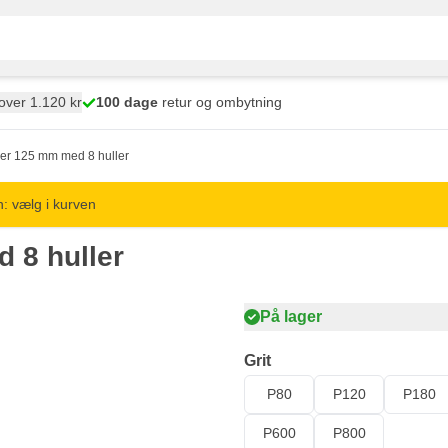
over 1.120 kr
100 dage
retur og ombytning
ver 125 mm med 8 huller
: vælg i kurven
 8 huller
På lager
Grit
P80
P120
P180
P600
P800