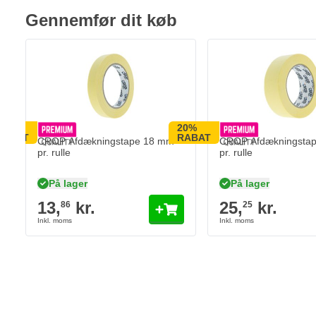
P240
Gennemfør dit køb
P280
P320
P360
P400
P500
20%
20%
P600
RABAT
RABAT
CROP Afdækningstape 18 mm –
CROP Afdækningstap
P800
pr. rulle
pr. rulle
P1000
På lager
På lager
13,
kr.
25,
kr.
86
25