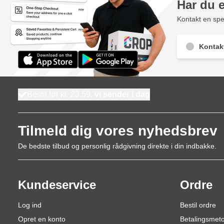
Har du 
Kontakt en spec
Kontak
Bestil før kl. 23.59,
vi sender i dag
Tilmeld dig vores nyhedsbrev
De bedste tilbud og personlig rådgivning direkte i din indbakke.
Kundeservice
Ordre
Log ind
Bestil ordre
Opret en konto
Betalingsmet