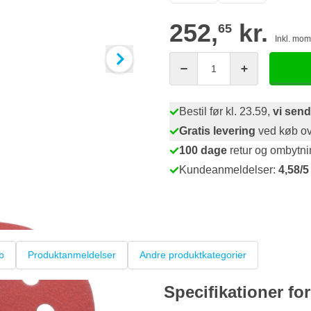
252,
kr.
65
Inkl. mo
Antal
Bestil før kl. 23.59,
vi send
Gratis levering
ved køb ov
100 dage
retur og ombytni
Kundeanmeldelser:
4,58/5
b
Produktanmeldelser
Andre produktkategorier
Specifikationer fo