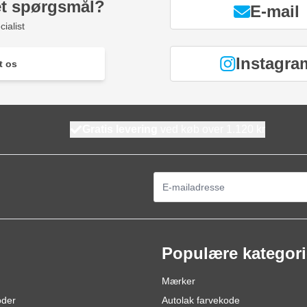
et spørgsmål?
E-mail
ialist
Instagra
t os
Gratis levering
ved køb over 1.120 kr
E-mail adresse
Populære kategori
Mærker
oder
Autolak farvekode