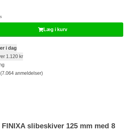
ms
Læg i kurv
er i dag
er 1.120 kr
ng
(7.064 anmeldelser)
r FINIXA slibeskiver 125 mm med 8