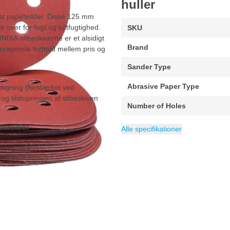
huller
st papirholder. Disse 125 mm
 over for fugt og luftfugtighed.
SKU
INIXA-slibeskiverne er et alsidigt
Brand
remragende forhold mellem pris og
Sander Type
Abrasive Paper Type
lægning (forstærket ved
og tilstopningen af slibeskiven
Number of Holes
Packaging
Diameter
Velegnet til
Kategori
Sandpapir
125 mm
100 stuk
Alle materialer
ørrelser
Alle specifikationer